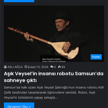
Haber
ASLI AĞCA
Şubat 13, 2024
0
64
Aşık Veysel’in insansı robotu Samsun’da
sahneye çıktı
Samsun'da halk ozanı Aşık Veysel Şatıroğlu'nun insansı robotu Adil
Çelik tarafından tasarlanarak öğrencilere tanıtıldı. Robot, Aşık
Veysel'in türkülerini yapay zekayla…
Devamını Oku »