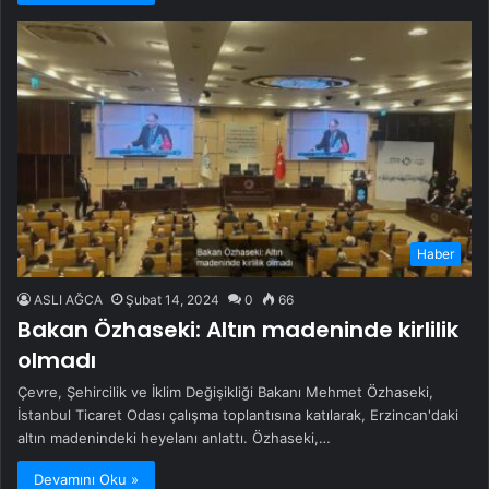
Haber
ASLI AĞCA
Şubat 14, 2024
0
66
Bakan Özhaseki: Altın madeninde kirlilik
olmadı
Çevre, Şehircilik ve İklim Değişikliği Bakanı Mehmet Özhaseki,
İstanbul Ticaret Odası çalışma toplantısına katılarak, Erzincan'daki
altın madenindeki heyelanı anlattı. Özhaseki,…
Devamını Oku »