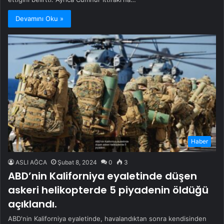
Devamını Oku »
Haber
ASLI AĞCA
Şubat 8, 2024
0
3
ABD’nin Kaliforniya eyaletinde düşen
askeri helikopterde 5 piyadenin öldüğü
açıklandı.
ABD'nin Kaliforniya eyaletinde, havalandıktan sonra kendisinden