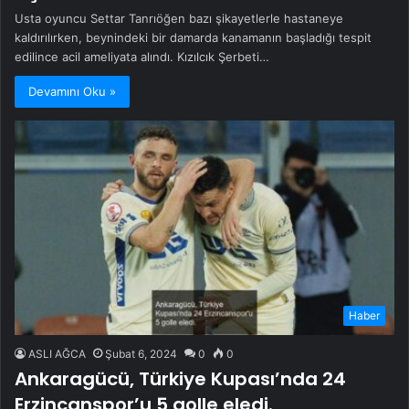
Usta oyuncu Settar Tanrıöğen bazı şikayetlerle hastaneye
kaldırılırken, beynindeki bir damarda kanamanın başladığı tespit
edilince acil ameliyata alındı. Kızılcık Şerbeti…
Devamını Oku »
Haber
ASLI AĞCA
Şubat 6, 2024
0
0
Ankaragücü, Türkiye Kupası’nda 24
Erzincanspor’u 5 golle eledi.