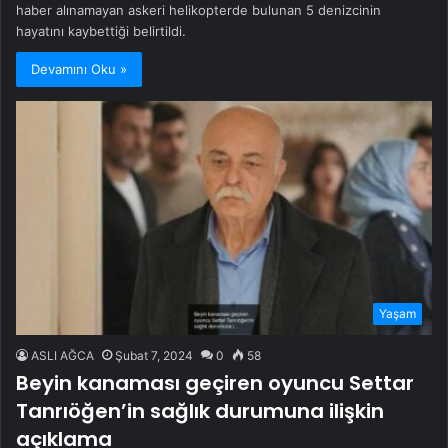
haber alınamayan askeri helikopterde bulunan 5 denizcinin
hayatını kaybettiği belirtildi.
Devamını Oku »
Yaşam
ASLI AĞCA
Şubat 7, 2024
0
58
Beyin kanaması geçiren oyuncu Settar
Tanrıöğen’in sağlık durumuna ilişkin
açıklama