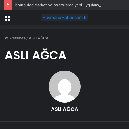
İstanbul’da market ve bakkallarda yeni uygulama devreye girdi
Menü
Anasayfa
/
ASLI AĞCA
ASLI AĞCA
ASLI AĞCA