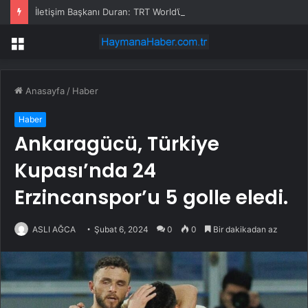
İletişim Başkanı Duran: TRT World’ün New York Festivals’te 17 ödüle layık görülmesi son derece kıymetlidir
Menü
Anasayfa
/
Haber
Haber
Ankaragücü, Türkiye
Kupası’nda 24
Erzincanspor’u 5 golle eledi.
ASLI AĞCA
Şubat 6, 2024
0
0
Bir dakikadan az