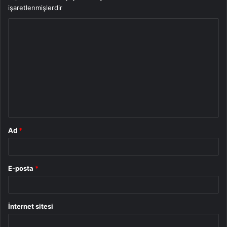
işaretlenmişlerdir
Y
o
r
u
m
*
Ad
*
E-posta
*
İnternet sitesi