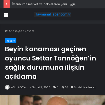
İstanbul’da market ve bakkallarda yeni uygulama devreye girdi
Menü
Anasayfa
/
Yaşam
Yaşam
Beyin kanaması geçiren
oyuncu Settar Tanrıöğen’in
sağlık durumuna ilişkin
açıklama
ASLI AĞCA
Şubat 7, 2024
0
58
Bir dakikadan az