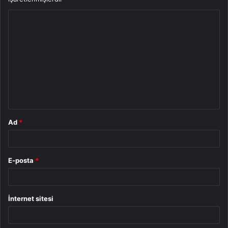
Y
o
r
u
m
*
Ad
*
E-posta
*
İnternet sitesi