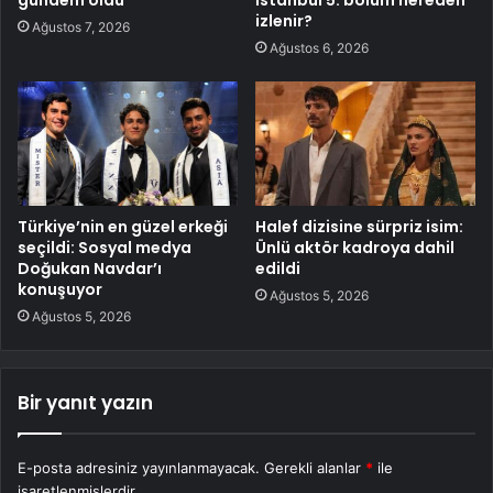
izlenir?
Ağustos 7, 2026
Ağustos 6, 2026
Türkiye’nin en güzel erkeği
Halef dizisine sürpriz isim:
seçildi: Sosyal medya
Ünlü aktör kadroya dahil
Doğukan Navdar’ı
edildi
konuşuyor
Ağustos 5, 2026
Ağustos 5, 2026
Bir yanıt yazın
E-posta adresiniz yayınlanmayacak.
Gerekli alanlar
*
ile
işaretlenmişlerdir