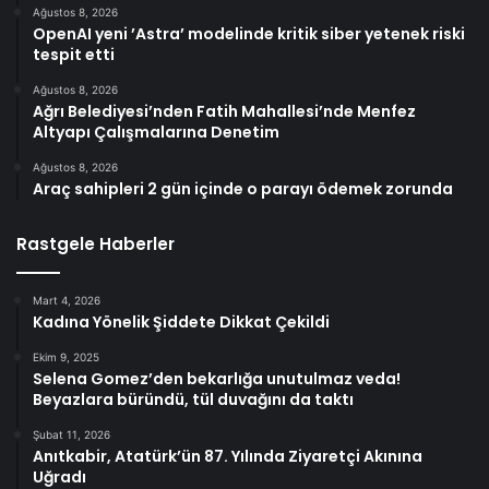
Ağustos 8, 2026
OpenAI yeni ’Astra’ modelinde kritik siber yetenek riski
tespit etti
Ağustos 8, 2026
Ağrı Belediyesi’nden Fatih Mahallesi’nde Menfez
Altyapı Çalışmalarına Denetim
Ağustos 8, 2026
Araç sahipleri 2 gün içinde o parayı ödemek zorunda
Rastgele Haberler
Mart 4, 2026
Kadına Yönelik Şiddete Dikkat Çekildi
Ekim 9, 2025
Selena Gomez’den bekarlığa unutulmaz veda!
Beyazlara büründü, tül duvağını da taktı
Şubat 11, 2026
Anıtkabir, Atatürk’ün 87. Yılında Ziyaretçi Akınına
Uğradı