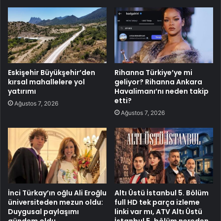
Eskişehir Büyükşehir’den
Rihanna Türkiye’ye mi
kırsal mahallelere yol
geliyor? Rihanna Ankara
yatırımı
Havalimanı’nı neden takip
etti?
Ağustos 7, 2026
Ağustos 7, 2026
İnci Türkay’ın oğlu Ali Eroğlu
Altı Üstü İstanbul 5. Bölüm
üniversiteden mezun oldu:
full HD tek parça izleme
Duygusal paylaşımı
linki var mı, ATV Altı Üstü
gündem oldu
İstanbul 5. bölüm nereden