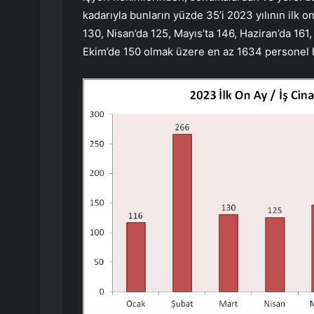
kadarıyla bunların yüzde 35’i 2023 yılının ilk o
130, Nisan’da 125, Mayıs’ta 146, Haziran’da 161
Ekim’de 150 olmak üzere en az 1634 personel h