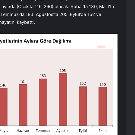
n ayında (Ocak’ta 116, 266) olacak. Şubat’ta 130, Mart’ta
, Temmuz’da 183, Ağustos’ta 205, Eylül’de 152 ve
ayatını kaybetti.