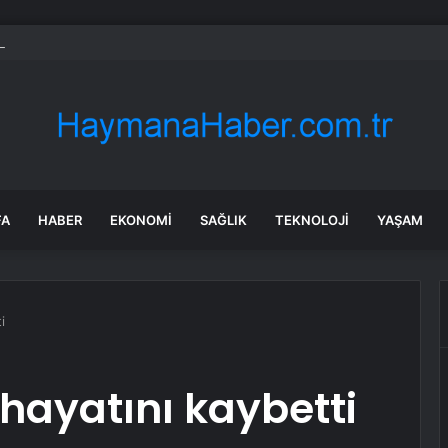
aya Üst Geçidine Çarptı
FA
HABER
EKONOMI
SAĞLIK
TEKNOLOJI
YAŞAM
i
 hayatını kaybetti