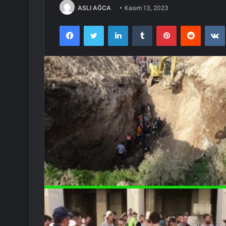
ASLI AĞCA
Kasım 13, 2023
Facebook
Twitter
LinkedIn
Tumblr
Pinterest
Reddit