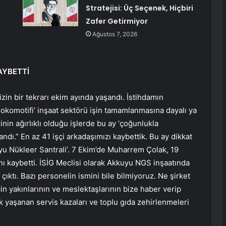
Stratejisi: Üç Seçenek, Hiçbiri
Zafer Getirmiyor
Ağustos 7, 2026
AYBETTİ
izin bir tekrarı ekim ayında yaşandı. İstihdamın
okomotifi’ inşaat sektörü işin tamamlanmasına dayalı ya
ğinin ağırlıklı olduğu işlerde bu ay ‘çoğunlukla
dı.” En az 41 işçi arkadaşımızı kaybettik. Bu ay dikkat
yu Nükleer Santrali’. 7 Ekim’de Muharrem Çolak, 19
nı kaybetti. İSİG Meclisi olarak Akkuyu NGS inşaatında
e çıktı. Bazı personelin ismini bile bilmiyoruz. Ne şirket
çin yakınlarının ve meslektaşlarının bize haber verip
k yaşanan servis kazaları ve toplu gıda zehirlenmeleri