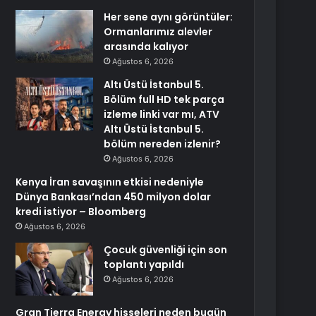
Her sene aynı görüntüler:
Ormanlarımız alevler
arasında kalıyor
Ağustos 6, 2026
Altı Üstü İstanbul 5.
Bölüm full HD tek parça
izleme linki var mı, ATV
Altı Üstü İstanbul 5.
bölüm nereden izlenir?
Ağustos 6, 2026
Kenya İran savaşının etkisi nedeniyle
Dünya Bankası’ndan 450 milyon dolar
kredi istiyor – Bloomberg
Ağustos 6, 2026
Çocuk güvenliği için son
toplantı yapıldı
Ağustos 6, 2026
Gran Tierra Energy hisseleri neden bugün