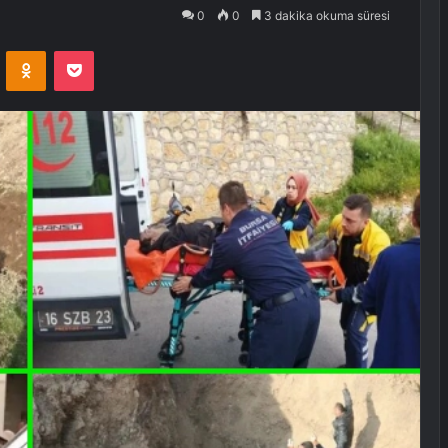
0
0
3 dakika okuma süresi
VKontakte
Odnoklassniki
Pocket