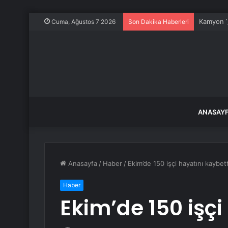
Kamyon Y
Cuma, Ağustos 7 2026
Son Dakika Haberleri
ANASAY
Anasayfa
/
Haber
/
Ekim’de 150 işçi hayatını kaybett
Haber
Ekim’de 150 işçi