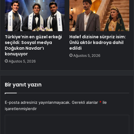
Türkiye’nin en güzel erkeği
Halef dizisine sürpriz isim:
seçildi: Sosyal medya
Ünlü aktör kadroya dahil
Doğukan Navdar’ı
edildi
konuşuyor
Ağustos 5, 2026
Ağustos 5, 2026
Bir yanıt yazın
E-posta adresiniz yayınlanmayacak.
Gerekli alanlar
*
ile
işaretlenmişlerdir
Y
o