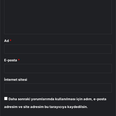
r
u
m
*
Ad
*
E-posta
*
İnternet sitesi
Daha sonraki yorumlarımda kullanılması için adım, e-posta
adresim ve site adresim bu tarayıcıya kaydedilsin.