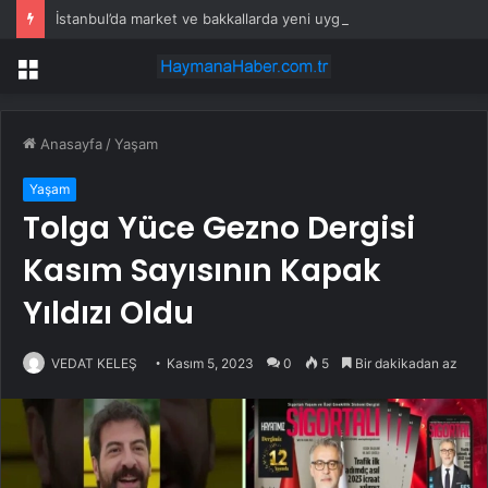
İstanbul’da market ve bakkallarda yeni uygulama devreye girdi
Menü
Anasayfa
/
Yaşam
Yaşam
Tolga Yüce Gezno Dergisi
Kasım Sayısının Kapak
Yıldızı Oldu
VEDAT KELEŞ
Kasım 5, 2023
0
5
Bir dakikadan az