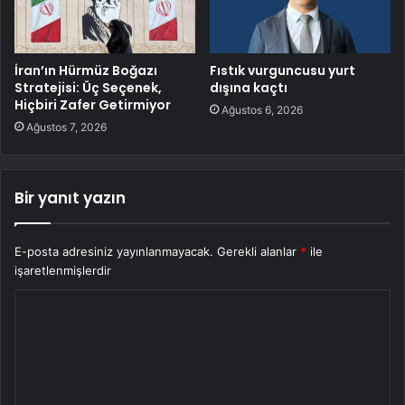
İran’ın Hürmüz Boğazı
Fıstık vurguncusu yurt
Stratejisi: Üç Seçenek,
dışına kaçtı
Hiçbiri Zafer Getirmiyor
Ağustos 6, 2026
Ağustos 7, 2026
Bir yanıt yazın
E-posta adresiniz yayınlanmayacak.
Gerekli alanlar
*
ile
işaretlenmişlerdir
Y
o
r
u