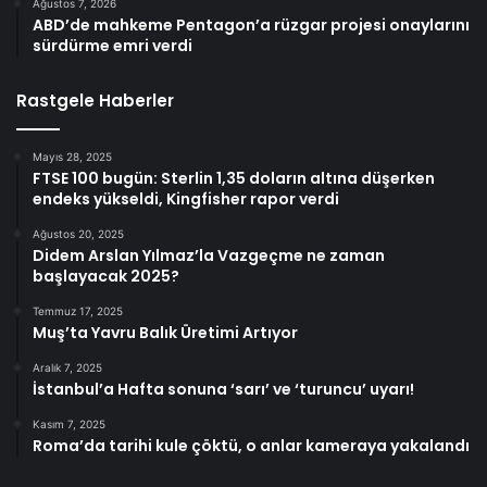
Ağustos 7, 2026
ABD’de mahkeme Pentagon’a rüzgar projesi onaylarını
sürdürme emri verdi
Rastgele Haberler
Mayıs 28, 2025
FTSE 100 bugün: Sterlin 1,35 doların altına düşerken
endeks yükseldi, Kingfisher rapor verdi
Ağustos 20, 2025
Didem Arslan Yılmaz’la Vazgeçme ne zaman
başlayacak 2025?
Temmuz 17, 2025
Muş’ta Yavru Balık Üretimi Artıyor
Aralık 7, 2025
İstanbul’a Hafta sonuna ‘sarı’ ve ‘turuncu’ uyarı!
Kasım 7, 2025
Roma’da tarihi kule çöktü, o anlar kameraya yakalandı