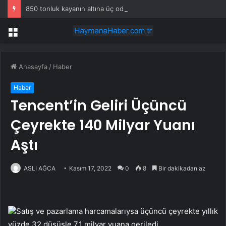
850 tonluk kayanın altına üç odalı ev inşa etti
Menü
Anasayfa
/
Haber
Haber
Tencent’in Geliri Üçüncü
Çeyrekte 140 Milyar Yuanı
Aştı
ASLI AĞCA
Kasım 17, 2022
0
8
Bir dakikadan az
Satış ve pazarlama harcamalarıysa üçüncü çeyrekte yıllık
yüzde 32 düşüşle 7,1 milyar yuana geriledi.