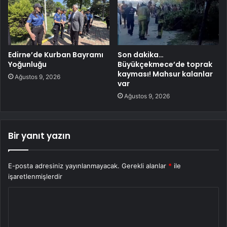
Edirne’de Kurban Bayramı
Son dakika…
Yoğunluğu
Büyükçekmece’de toprak
kayması! Mahsur kalanlar
Ağustos 9, 2026
var
Ağustos 9, 2026
Bir yanıt yazın
E-posta adresiniz yayınlanmayacak.
Gerekli alanlar
*
ile
işaretlenmişlerdir
Y
o
r