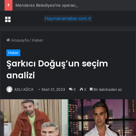
Menderes Belediyesi’ne operasyon: Başkan yardımcısı ortak operasyonla yakalandı
Menü
Anasayfa
/
Haber
Haber
Şarkıcı Doğuş’un seçim
analizi
ASLI AĞCA
Mart 31, 2023
0
5
Bir dakikadan az