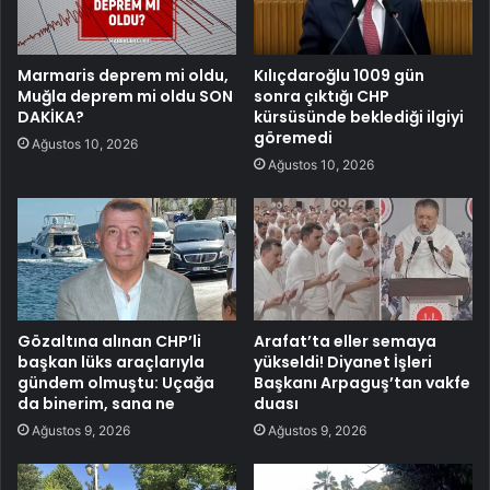
Marmaris deprem mi oldu,
Kılıçdaroğlu 1009 gün
Muğla deprem mi oldu SON
sonra çıktığı CHP
DAKİKA?
kürsüsünde beklediği ilgiyi
göremedi
Ağustos 10, 2026
Ağustos 10, 2026
Gözaltına alınan CHP’li
Arafat’ta eller semaya
başkan lüks araçlarıyla
yükseldi! Diyanet İşleri
gündem olmuştu: Uçağa
Başkanı Arpaguş’tan vakfe
da binerim, sana ne
duası
Ağustos 9, 2026
Ağustos 9, 2026