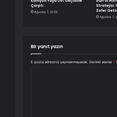
Kamyon Yaya Üst Geçidine
İran’ın Hü
Çarptı
Stratejisi:
Zafer Geti
Ağustos 7, 2026
Ağustos 7, 
Bir yanıt yazın
E-posta adresiniz yayınlanmayacak.
Gerekli alanlar
*
i
Y
o
r
u
m
*