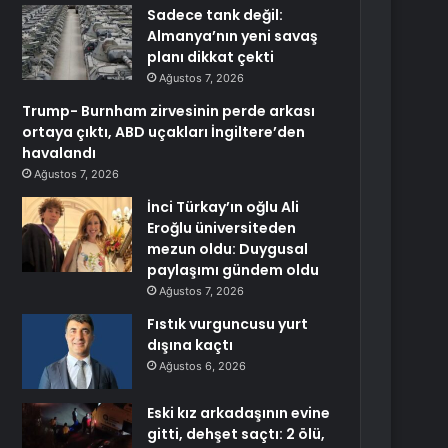
Sadece tank değil:
Almanya’nın yeni savaş
planı dikkat çekti
Ağustos 7, 2026
Trump- Burnham zirvesinin perde arkası
ortaya çıktı, ABD uçakları İngiltere’den
havalandı
Ağustos 7, 2026
İnci Türkay’ın oğlu Ali
Eroğlu üniversiteden
mezun oldu: Duygusal
paylaşımı gündem oldu
Ağustos 7, 2026
Fıstık vurguncusu yurt
dışına kaçtı
Ağustos 6, 2026
Eski kız arkadaşının evine
gitti, dehşet saçtı: 2 ölü,