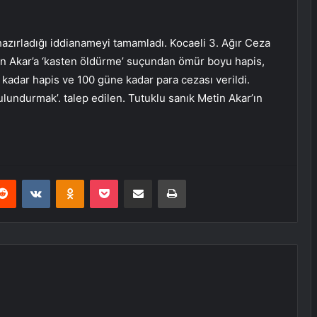
i hazırladığı iddianameyi tamamladı. Kocaeli 3. Ağır Ceza
 Akar’a ‘kasten öldürme’ suçundan ömür boyu hapis,
a kadar hapis ve 100 güne kadar para cezası verildi.
lundurmak’. talep edilen. Tutuklu sanık Metin Akar’ın
erest
Reddit
VKontakte
Odnoklassniki
Pocket
E-Posta ile paylaş
Yazdır