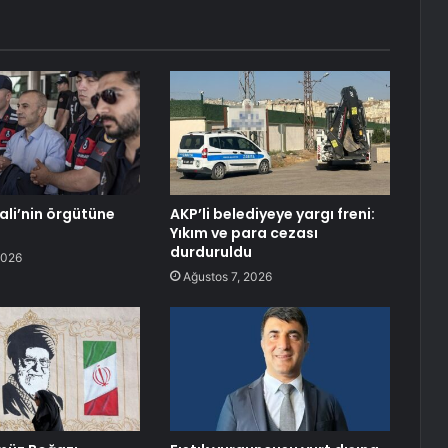
ali’nin örgütüne
AKP’li belediyeye yargı freni:
Yıkım ve para cezası
durduruldu
2026
Ağustos 7, 2026