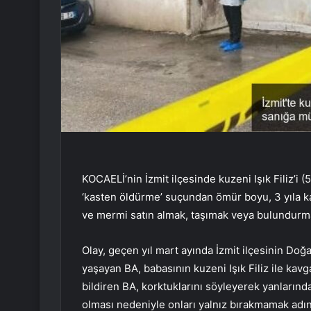
KOCAELİ’nin İzmit ilçesinde kuzeni Işık Filiz’i
‘kasten öldürme’ suçundan ömür boyu, 3 yıla kada
ve mermi satın almak, taşımak veya bulundurmak
Olay, geçen yıl mart ayında İzmit ilçesinin Doğ
yaşayan BA, babasının kuzeni Işık Filiz ile ka
bildiren BA, korktuklarını söyleyerek yanlarınd
olması nedeniyle onları yalnız bırakmamak adı