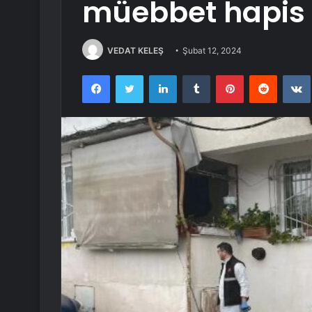
müebbet hapis 
VEDAT KELEŞ
Şubat 12, 2024
Facebook
Twitter
LinkedIn
Tumblr
Pinterest
Reddit