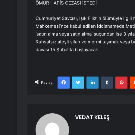
ÖMÜR HAPİS CEZASI İSTEDİ
Cumhuriyet Savcısı, Işık Filiz’in ölümüyle ilgil
Mahkemesi’nce kabul edilen iddianamede Metin
‘satın alma veya satın alma’ suçundan ise 3 yıl
Ruhsatsız ateşli silah ve mermi taşımak veya bu
davası 15 Şubat’ta başlayacak.
Facebook
Twitter
LinkedIn
Tumblr
Pint
Paylaş
VEDAT KELEŞ