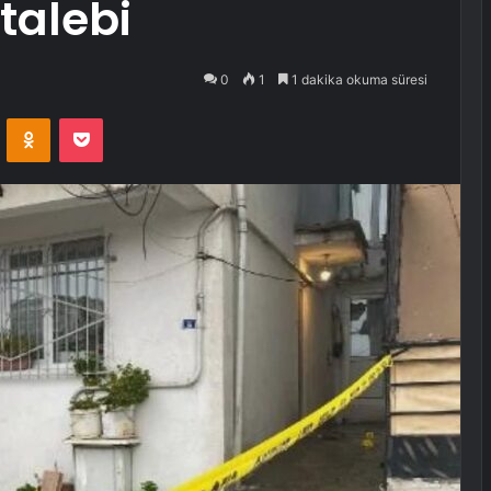
talebi
0
1
1 dakika okuma süresi
VKontakte
Odnoklassniki
Pocket