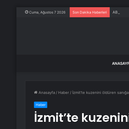
ABD’de m
Cuma, Ağustos 7 2026
Son Dakika Haberleri
ANASAY
Anasayfa
/
Haber
/
İzmit’te kuzenini öldüren sanığ
Haber
İzmit’te kuzeni