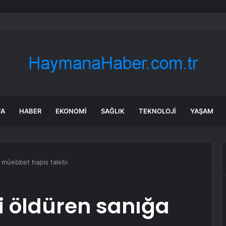
ahkeme Pentagon’a rüzgar projesi onaylarını sürdürme emri verdi
FA
HABER
EKONOMI
SAĞLIK
TEKNOLOJI
YAŞAM
a müebbet hapis talebi
ni öldüren sanığa