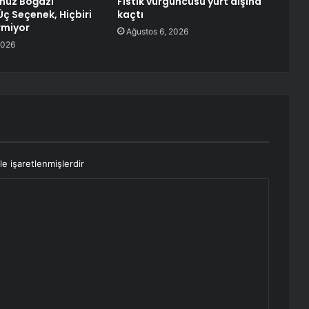
rmüz Boğazı
Fıstık vurguncusu yurt dışına
 Üç Seçenek, Hiçbiri
kaçtı
rmiyor
Ağustos 6, 2026
2026
le işaretlenmişlerdir