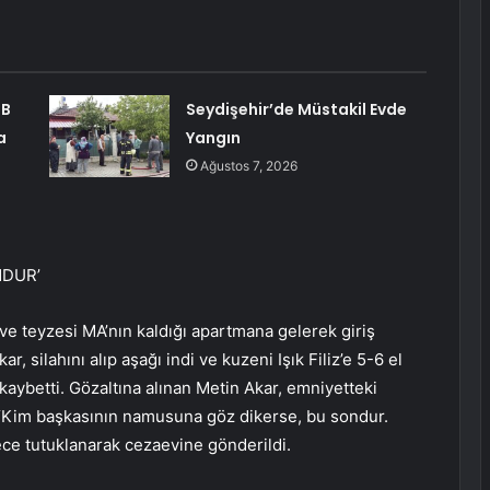
SB
Seydişehir’de Müstakil Evde
a
Yangın
Ağustos 7, 2026
NDUR’
 ve teyzesi MA’nın kaldığı apartmana gelerek giriş
r, silahını alıp aşağı indi ve kuzeni Işık Filiz’e 5-6 el
nı kaybetti. Gözaltına alınan Metin Akar, emniyetteki
 “Kim başkasının namusuna göz dikerse, bu sondur.
ece tutuklanarak cezaevine gönderildi.