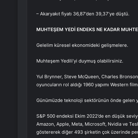
– Akaryakıt fiyatı 36,87’den 39,37’ye düştü.
MUHTEŞEM YEDİ ENDEKS NE KADAR MUHT
Gelelim küresel ekonomideki gelişmelere.
Muhteşem Yedili’yi duymuş olabilirsiniz.
Yul Brynner, Steve McQueen, Charles Bronson,
oyuncuların rol aldığı 1960 yapımı Western fil
Günümüzde teknoloji sektörünün önde gelen yed
S&P 500 endeksi Ekim 2022’de en düşük seviyes
Amazon, Apple, Meta, Microsoft, Nvidia ve Tesl
göstererek diğer 493 şirketin çok üzerinde pe