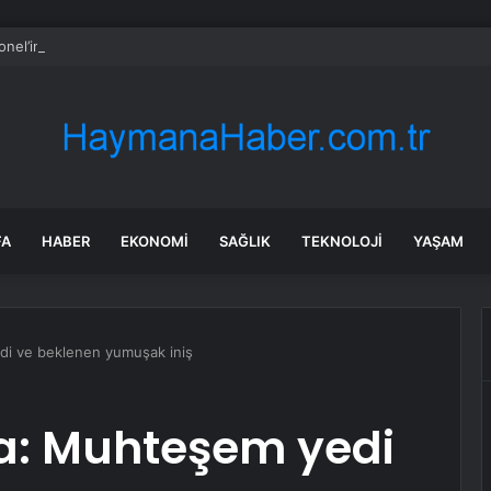
nel’in mal varlığı da dosyaya girdi! Kira geliri dudak uçuklattı
FA
HABER
EKONOMI
SAĞLIK
TEKNOLOJI
YAŞAM
i ve beklenen yumuşak iniş
a: Muhteşem yedi