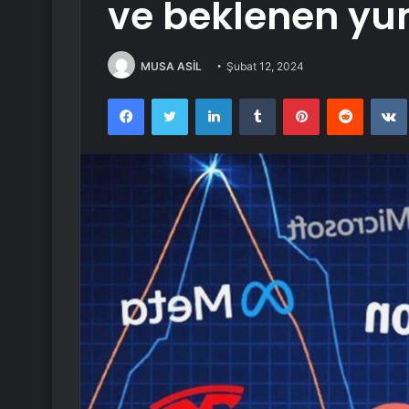
ve beklenen yu
MUSA ASİL
Şubat 12, 2024
Facebook
Twitter
LinkedIn
Tumblr
Pinterest
Reddit