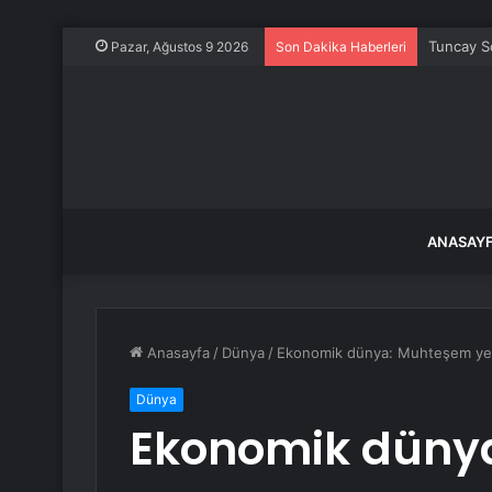
Tuncay So
Pazar, Ağustos 9 2026
Son Dakika Haberleri
ANASAY
Anasayfa
/
Dünya
/
Ekonomik dünya: Muhteşem yed
Dünya
Ekonomik düny