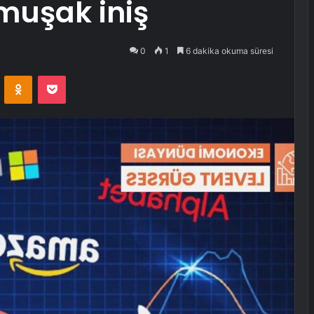
muşak iniş
0
1
6 dakika okuma süresi
VKontakte
Odnoklassniki
Pocket