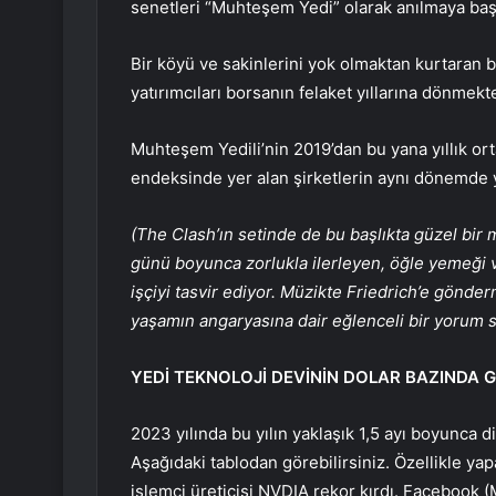
senetleri “Muhteşem Yedi” olarak anılmaya baş
Bir köyü ve sakinlerini yok olmaktan kurtaran b
yatırımcıları borsanın felaket yıllarına dönmekt
Muhteşem Yedili’nin 2019’dan bu yana yıllık o
endeksinde yer alan şirketlerin aynı dönemde yı
(The Clash’ın setinde de bu başlıkta güzel bir mü
günü boyunca zorlukla ilerleyen, öğle yemeği ve
işçiyi tasvir ediyor. Müzikte Friedrich’e gönder
yaşamın angaryasına dair eğlenceli bir yorum 
YEDİ TEKNOLOJİ DEVİNİN DOLAR BAZINDA
2023 yılında bu yılın yaklaşık 1,5 ayı boyunca d
Aşağıdaki tablodan görebilirsiniz. Özellikle ya
işlemci üreticisi NVDIA rekor kırdı. Facebook