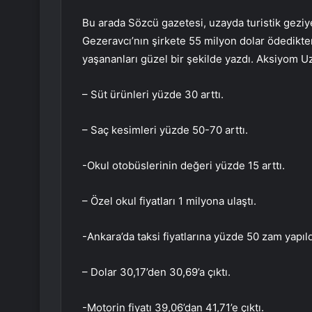
Bu arada Sözcü gazetesi, uzayda turistik geziy
Gezeravcı’nın şirkete 55 milyon dolar ödedikt
yaşananları güzel bir şekilde yazdı. Aksiyom Uza
– Süt ürünleri yüzde 30 arttı.
– Saç kesimleri yüzde 50-70 arttı.
-Okul otobüslerinin değeri yüzde 15 arttı.
– Özel okul fiyatları 1 milyona ulaştı.
-Ankara’da taksi fiyatlarına yüzde 50 zam yapıld
– Dolar 30,17’den 30,69’a çıktı.
-Motorin fiyatı 39,06’dan 41,71’e çıktı.