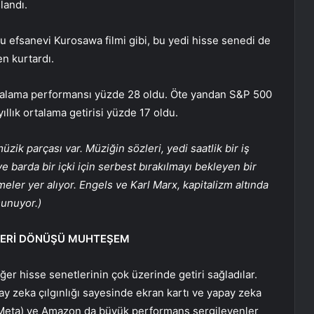
landı.
u efsanevi Kurosawa filmi gibi, bu yedi hisse senedi de
en kurtardı.
rtalama performansı yüzde 28 oldu. Öte yandan S&P 500
llık ortalama getirisi yüzde 17 oldu.
zik parçası var. Müziğin sözleri, yedi saatlik bir iş
 barda bir içki için serbest bırakılmayı bekleyen bir
meler yer alıyor. Engels ve Karl Marx, kapitalizm altında
sunuyor.)
 GERİ DÖNÜŞÜ MUHTEŞEM
iğer hisse senetlerinin çok üzerinde getiri sağladılar.
pay zeka çılgınlığı sayesinde ekran kartı ve yapay zeka
 (Meta) ve Amazon da büyük performans sergileyenler