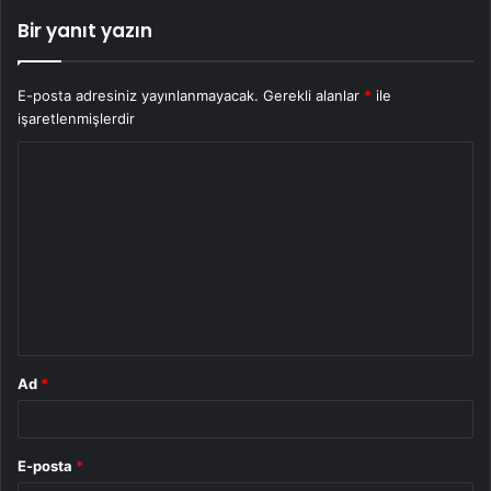
Bir yanıt yazın
E-posta adresiniz yayınlanmayacak.
Gerekli alanlar
*
ile
işaretlenmişlerdir
Y
o
r
u
m
*
Ad
*
E-posta
*