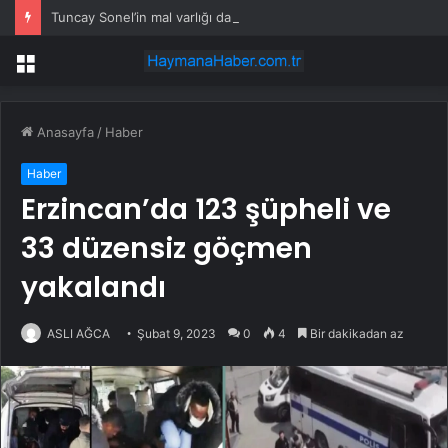
Tuncay Sonel’in mal varlığı da dosyaya girdi! Kira geliri dudak uçuklattı
Menü
Anasayfa
/
Haber
Haber
Erzincan’da 123 şüpheli ve
33 düzensiz göçmen
yakalandı
ASLI AĞCA
Şubat 9, 2023
0
4
Bir dakikadan az