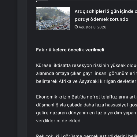
Araç sahipleri 2 gün içinde 
parayı ödemek zorunda
Ağustos 8, 2026
Fakir ülkelere öncelik verilmeli
Küresel iktisatta resesyon riskinin yüksek old
alanında ortaya çıkan gayri insani görünümleri
belirterek Afrika ve Asya’daki kırılgan devletle
Ekonomik krizin Batı’da nefret telaffuzlarını ar
düşmanlığıyla çabada daha faza hassasiyet gös
gelire nazaran dünyanın en fazla yardım yapan 
verdiklerini de ekledi.
Pek çok ikili görüşme gerçekleştirdiklerini bel