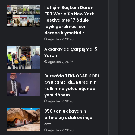
İletişim Başkanı Duran:
TRT World’ün New York
Festivals’te 17 ödüle
layık görülmesi son
derece kıymetlidir
Ağustos 7, 2026
Aksaray’da Çarpışma: 5
Yaralı
Ağustos 7, 2026
Bursa’da TEKNOSAB KOBİ
OSB tanıtıldı… Bursa’nın
kalkınma yolculuğunda
yeni dönem
Ağustos 7, 2026
850 tonluk kayanın
altına üç odalı ev inşa
etti
Ağustos 7, 2026