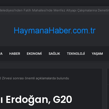
sahipleri 2 gün içinde o parayı ödemek zorunda
FA
HABER
EKONOMI
SAĞLIK
TEKNOLOJI
YAŞAM
Zirvesi sonrası önemli açıklamalarda bulundu
 Erdoğan, G20