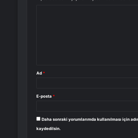
Y
o
r
u
m
*
Ad
*
E-posta
*
Daha sonraki yorumlarımda kullanılması için adı
kaydedilsin.