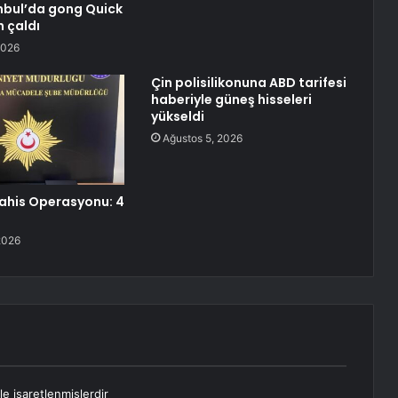
nbul’da gong Quick
n çaldı
2026
Çin polisilikonuna ABD tarifesi
haberiyle güneş hisseleri
yükseldi
Ağustos 5, 2026
Bahis Operasyonu: 4
2026
le işaretlenmişlerdir