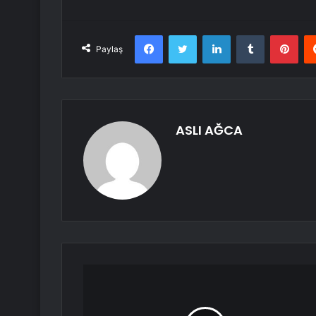
Facebook
Twitter
LinkedIn
Tumblr
Pint
Paylaş
ASLI AĞCA