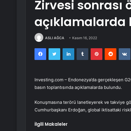
Zirvesi sonrası
açıklamalarda
ASLI AĞCA
Kasım 16, 2022
Facebook
Twitter
LinkedIn
Tumblr
Pinterest
Reddit
Investing.com – Endonezya’da gerçekleşen G20
basın toplantısında açıklamalarda bulundu.
Konuşmasına terörü lanetleyerek ve takviye g
Cumhurbaşkanı Erdoğan, global iktisattaki risk
İlgili Makaleler