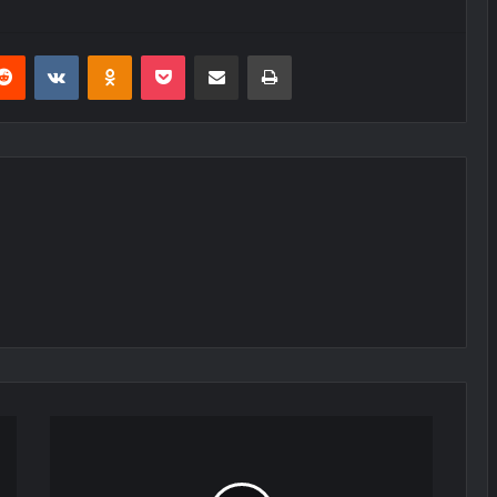
erest
Reddit
VKontakte
Odnoklassniki
Pocket
E-Posta ile paylaş
Yazdır