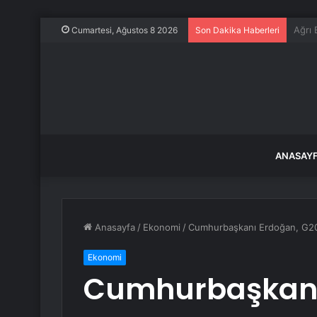
Araç 
Cumartesi, Ağustos 8 2026
Son Dakika Haberleri
ANASAY
Anasayfa
/
Ekonomi
/
Cumhurbaşkanı Erdoğan, G20 
Ekonomi
Cumhurbaşkanı