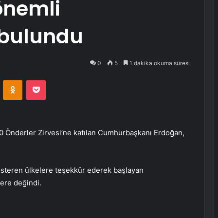
 önemli
 bulundu
0
5
1 dakika okuma süresi
VKontakte
Odnoklassniki
Pocket
 Önderler Zirvesi’ne katılan Cumhurbaşkanı Erdoğan,
österen ülkelere teşekkür ederek başlayan
lere değindi.