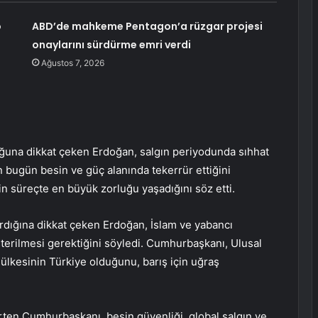
o
ABD’de mahkeme Pentagon’a rüzgar projesi
onaylarını sürdürme emri verdi
Ağustos 7, 2026
uğuna dikkat çeken Erdoğan, salgın periyodunda sıhhat
n bugün besin ve güç alanında tekerrür ettiğini
rin süreçte en büyük zorluğu yaşadığını söz etti.
tırdığına dikkat çeken Erdoğan, İslam ve yabancı
terilmesi gerektiğini söyledi. Cumhurbaşkanı, Ulusal
ülkesinin Türkiye olduğunu, barış için uğraş
irten Cumhurbaşkanı, besin güvenliği, global salgın ve