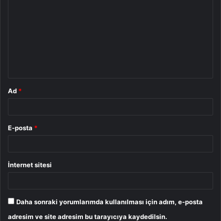
o
r
u
m
*
Ad
*
E-posta
*
İnternet sitesi
Daha sonraki yorumlarımda kullanılması için adım, e-posta
adresim ve site adresim bu tarayıcıya kaydedilsin.