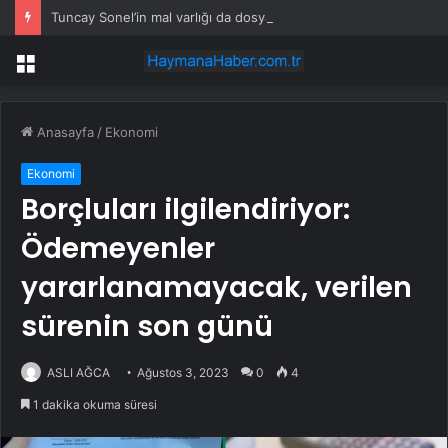
Tuncay Sonel’in mal varlığı da dosyaya girdi! Kira geliri dudak uçuklattı
Menü
Anasayfa
/
Ekonomi
Ekonomi
Borçluları ilgilendiriyor:
Ödemeyenler
yararlanamayacak, verilen
sürenin son günü
ASLI AĞCA
Ağustos 3, 2023
0
4
1 dakika okuma süresi