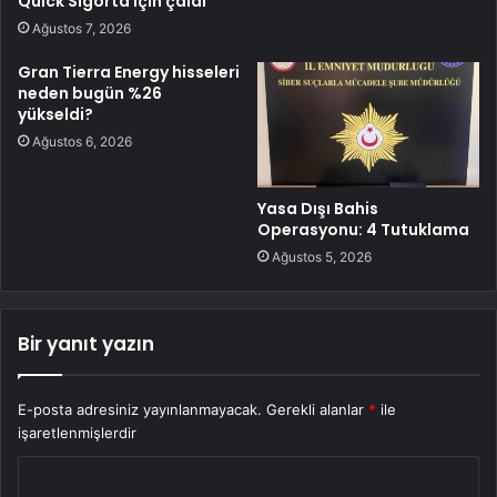
Quick Sigorta için çaldı
Ağustos 7, 2026
Gran Tierra Energy hisseleri
neden bugün %26
yükseldi?
Ağustos 6, 2026
Yasa Dışı Bahis
Operasyonu: 4 Tutuklama
Ağustos 5, 2026
Bir yanıt yazın
E-posta adresiniz yayınlanmayacak.
Gerekli alanlar
*
ile
işaretlenmişlerdir
Y