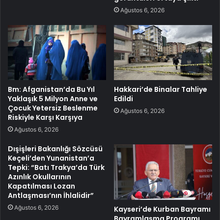
Ağustos 6, 2026
Bm: Afganistan’da Bu Yıl
Hakkari’de Binalar Tahliye
Yaklaşık 5 Milyon Anne ve
Edildi
Çocuk Yetersiz Beslenme
Ağustos 6, 2026
Riskiyle Karşı Karşıya
Ağustos 6, 2026
Dışişleri Bakanlığı Sözcüsü
Keçeli’den Yunanistan’a
Tepki: “Batı Trakya’da Türk
Azınlık Okullarının
Kapatılması Lozan
Antlaşması’nın İhlalidir”
Ağustos 6, 2026
Kayseri’de Kurban Bayramı
Bayramlaşma Programı