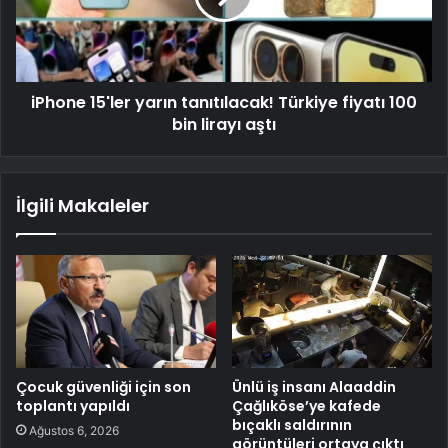
iPhone 15'ler yarın tanıtılacak! Türkiye fiyatı 100
bin lirayı aştı
İlgili Makaleler
Çocuk güvenliği için son
Ünlü iş insanı Alaaddin
toplantı yapıldı
Çağlıköse’ye kafede
bıçaklı saldırının
Ağustos 6, 2026
görüntüleri ortaya çıktı