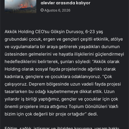
alevler arasında kalıyor
Ağustos 6, 2026
Akkök Holding CEO’su Gökşin Durusoy, 6-23 yaş
grubundaki çocuk, ergen ve gençleri çeşitli etkinlik, atölye
ve uygulamalarla bir araya getirerek yaşadıkları durumun
üstesinden gelmelerini ve hayatla ilişkilerini güçlendirmeyi
hedeflediklerini belirterek, şunları söyledi: “Akkök olarak
Holding olarak sosyal fayda projelerinde ağırlıklı olarak
kadınlara, gençlere ve çocuklara odaklanıyoruz. “Çok
çalışıyoruz. Deprem bölgesinde uzun vadeli fayda projesi
tasarlarken bu odağı kaybetmemeye dikkat ettik. Uzun
yıllardır iş birliği yaptığımız, gençler ve çocuklar için çok
önemli projelere imza attığımız Toplum Gönüllüleri Vakfı
bizim için çok değerli bir proje ortağıdır” dedi.
Eğitim, sağlık, istismar ve ihlalden korunma, yaşam hakkı