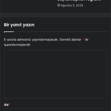
Ağustos 5, 2026
Bir yanıt yazın
E-posta adresiniz yayınlanmayacak.
Gerekli alanlar
*
ile
işaretlenmişlerdir
Y
o
r
u
m
*
Ad
*