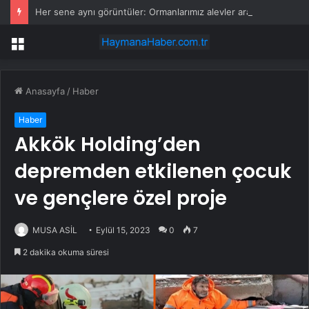
Her sene aynı görüntüler: Ormanlarımız alevler arasında kalıyor
Menü
Anasayfa
/
Haber
Haber
Akkök Holding’den
depremden etkilenen çocuk
ve gençlere özel proje
MUSA ASİL
Eylül 15, 2023
0
7
2 dakika okuma süresi