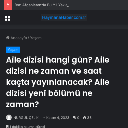
Bm: Afganistan’da Bu Yıl Yaklaşık 5 Milyon Anne ve Çocuk Yetersiz Beslenme Riskiyle Karşı Karşıya
Menü
Anasayfa
/
Yaşam
Yaşam
Aile dizisi hangi gün? Aile
dizisi ne zaman ve saat
kaçta yayınlanacak? Aile
dizisi yeni bölümü ne
zaman?
NURGÜL ÇELİK
Kasım 4, 2023
0
33
1 dakika okuma süresi