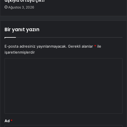
aşkıyla ortaya çıktı
Ağustos 3, 2026
Bir yanıt yazın
E-posta adresiniz yayınlanmayacak.
Gerekli alanlar
*
ile
işaretlenmişlerdir
Y
o
r
u
m
*
Ad
*