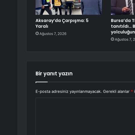
Aksaray’da Çarpışma: 5
Bursa’da 
Yaralı
tanıtıldı… 
yolculuğu
Ağustos 7, 2026
Ağustos 7, 
Bir yanıt yazın
E-posta adresiniz yayınlanmayacak.
Gerekli alanlar
*
i
Y
o
r
u