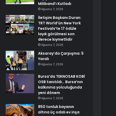
Miliband’ı Kutladı
Ağustos 7, 2026
İletişim Başkanı Duran:
TRT World’ün New York
Festivals’te 17 ödüle
layık görülmesi son
derece kıymetlidir
Ağustos 7, 2026
Aksaray’da Çarpışma: 5
Yaralı
Ağustos 7, 2026
Bursa’da TEKNOSAB KOBİ
OSB tanıtıldı… Bursa’nın
kalkınma yolculuğunda
yeni dönem
Ağustos 7, 2026
850 tonluk kayanın
altına üç odalı ev inşa