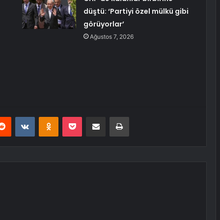
düştü: ‘Partiyi özel mülkü gibi
görüyorlar’
Ağustos 7, 2026
erest
Reddit
VKontakte
Odnoklassniki
Pocket
E-Posta ile paylaş
Yazdır