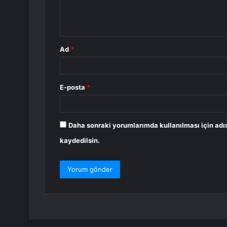
m
*
Ad
*
E-posta
*
Daha sonraki yorumlarımda kullanılması için adı
kaydedilsin.