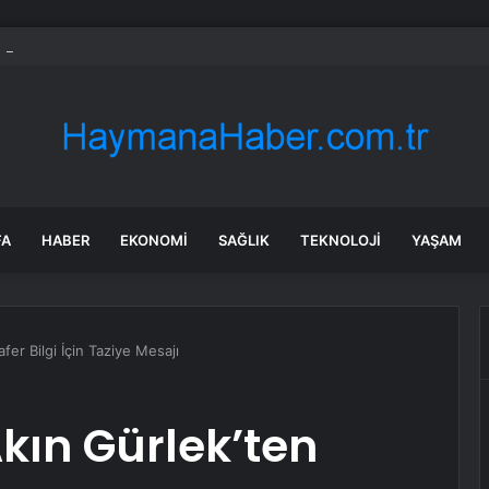
Yi’nin Manila’da Japon yetkililerle görüşmesi yok
FA
HABER
EKONOMI
SAĞLIK
TEKNOLOJI
YAŞAM
fer Bilgi İçin Taziye Mesajı
kın Gürlek’ten