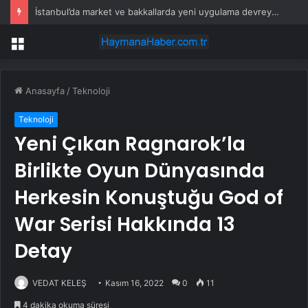
İstanbul’da market ve bakkallarda yeni uygulama devreye girdi
Menü
Anasayfa
/
Teknoloji
Teknoloji
Yeni Çıkan Ragnarok’la
Birlikte Oyun Dünyasında
Herkesin Konuştuğu God of
War Serisi Hakkında 13
Detay
VEDAT KELEŞ
Kasım 16, 2022
0
11
4 dakika okuma süresi