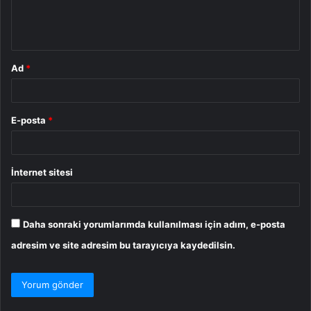
m
*
Ad
*
E-posta
*
İnternet sitesi
Daha sonraki yorumlarımda kullanılması için adım, e-posta
adresim ve site adresim bu tarayıcıya kaydedilsin.