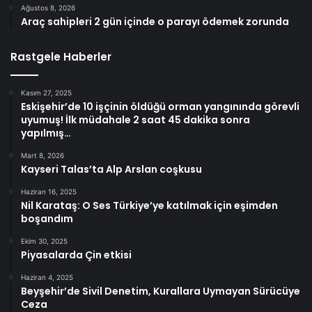
Ağustos 8, 2026
Araç sahipleri 2 gün içinde o parayı ödemek zorunda
Rastgele Haberler
Kasım 27, 2025
Eskişehir’de 10 işçinin öldüğü orman yangınında görevli
uyumuş! İlk müdahale 2 saat 45 dakika sonra
yapılmış…
Mart 8, 2026
Kayseri Talas’ta Alp Arslan coşkusu
Haziran 16, 2025
Nil Karataş: O Ses Türkiye’ye katılmak için eşimden
boşandım
Ekim 30, 2025
Piyasalarda Çin etkisi
Haziran 4, 2025
Beyşehir’de Sivil Denetim, Kurallara Uymayan Sürücüye
Ceza