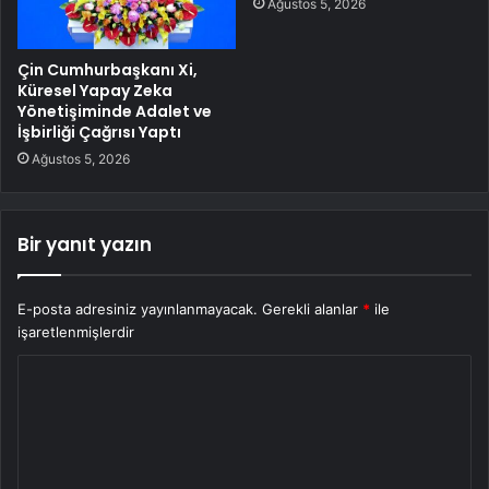
Ağustos 5, 2026
Çin Cumhurbaşkanı Xi,
Küresel Yapay Zeka
Yönetişiminde Adalet ve
İşbirliği Çağrısı Yaptı
Ağustos 5, 2026
Bir yanıt yazın
E-posta adresiniz yayınlanmayacak.
Gerekli alanlar
*
ile
işaretlenmişlerdir
Y
o
r
u