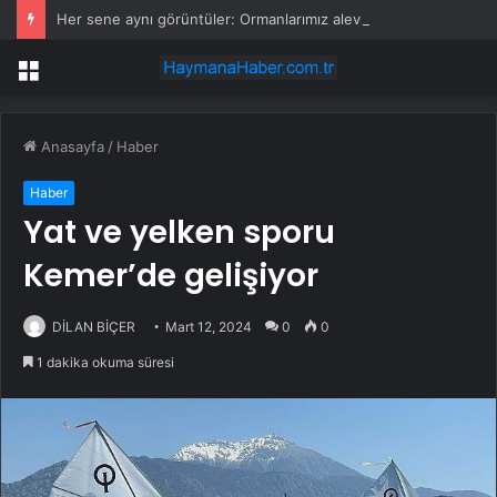
Her sene aynı görüntüler: Ormanlarımız alevler arasında kalıyor
Menü
Anasayfa
/
Haber
Haber
Yat ve yelken sporu
Kemer’de gelişiyor
DİLAN BİÇER
Mart 12, 2024
0
0
1 dakika okuma süresi