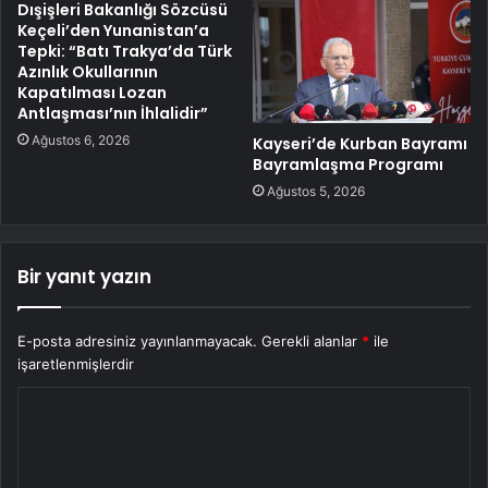
Dışişleri Bakanlığı Sözcüsü
Keçeli’den Yunanistan’a
Tepki: “Batı Trakya’da Türk
Azınlık Okullarının
Kapatılması Lozan
Antlaşması’nın İhlalidir”
Ağustos 6, 2026
Kayseri’de Kurban Bayramı
Bayramlaşma Programı
Ağustos 5, 2026
Bir yanıt yazın
E-posta adresiniz yayınlanmayacak.
Gerekli alanlar
*
ile
işaretlenmişlerdir
Y
o
r