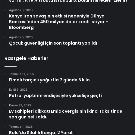
var mı, ATV Altı Üstü İstanbul 5. bölüm nereden izlenir?
Ağustos 6, 2026
Kenya İran savaşının etkisi nedeniyle Dünya
Bankası’ndan 450 milyon dolar kredi istiyor –
Bloomberg
Ağustos 6, 2026
Çocuk güvenliği için son toplantı yapıldı
Rastgele Haberler
Temmuz 11, 2025
Elmalı tarçınlı yoğurtla 7 günde 5 kilo
Eylül 9, 2025
Petrol yaptırım endişesiyle yükselişe geçti
Kasım 27, 2025
Ev sahipleri dikkat! Emlak vergisinin ikinci taksitinde
son gün belli oldu
Temmuz 1, 2026
Bolu’da Silahlı Kavga: 2 Yaralı