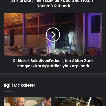
İstiklal Marşı'nın TBMM'de Kabulü'nün 103. Yıl
Dönümü Kutlandı
Kırklareli Belediyesi'nden İşten Atılan Zanlı
Yangın Çıkardığı İddiasıyla Yargılandı
İlgili Makaleler