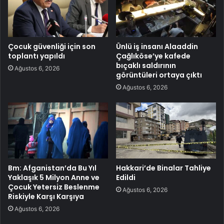
Çocuk güvenliği için son
Ünlü iş insanı Alaaddin
toplantı yapıldı
Çağlıköse’ye kafede
bıçaklı saldırının
Ağustos 6, 2026
görüntüleri ortaya çıktı
Ağustos 6, 2026
Bm: Afganistan’da Bu Yıl
Hakkari’de Binalar Tahliye
Yaklaşık 5 Milyon Anne ve
Edildi
Çocuk Yetersiz Beslenme
Ağustos 6, 2026
Riskiyle Karşı Karşıya
Ağustos 6, 2026