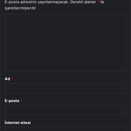
E-posta adresiniz yayınlanmayacak.
Gerekli alanlar
*
ile
işaretlenmişlerdir
Y
o
r
u
m
*
Ad
*
E-posta
*
İnternet sitesi