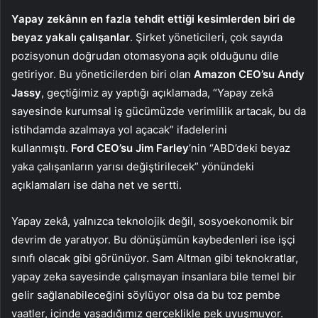
Yapay zekânın en fazla tehdit ettiği kesimlerden biri de
beyaz yakalı çalışanlar
. Şirket yöneticileri, çok sayıda
pozisyonun doğrudan otomasyona açık olduğunu dile
getiriyor. Bu yöneticilerden biri olan
Amazon CEO’su Andy
Jassy
, geçtiğimiz ay yaptığı açıklamada, “Yapay zekâ
sayesinde kurumsal iş gücümüzde verimlilik artacak, bu da
istihdamda azalmaya yol açacak” ifadelerini
kullanmıştı.
Ford CEO’su Jim Farley
’nin “ABD’deki beyaz
yaka çalışanların yarısı değiştirilecek” yönündeki
açıklamaları ise daha net ve sertti.
Yapay zekâ, yalnızca teknolojik değil, sosyoekonomik bir
devrim de yaratıyor. Bu dönüşümün kaybedenleri ise işçi
sınıfı olacak gibi görünüyor. Sam Altman gibi teknokratlar,
yapay zeka sayesinde çalışmayan insanlara bile temel bir
gelir sağlanabileceğini söylüyor olsa da bu toz pembe
vaatler, içinde yaşadığımız gerçeklikle pek uyuşmuyor.