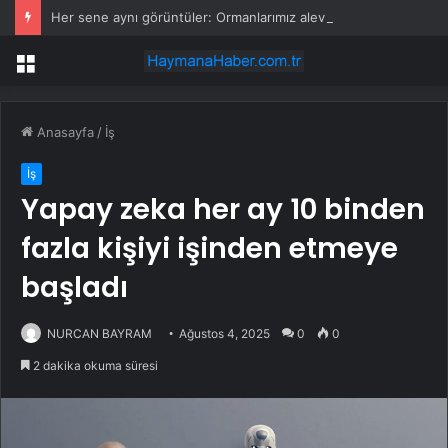
Her sene aynı görüntüler: Ormanlarımız alevler arasında kalıyor
Menü
Anasayfa
/
İş
İş
Yapay zeka her ay 10 binden
fazla kişiyi işinden etmeye
başladı
NURCAN BAYRAM
Ağustos 4, 2025
0
0
2 dakika okuma süresi