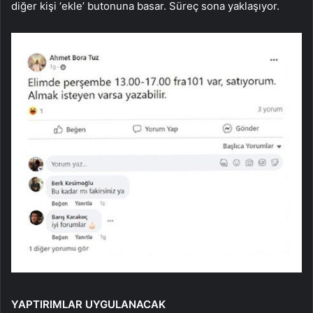
diğer kişi ‘ekle’ butonuna basar. Süreç sona yaklaşıyor.
YAPTIRIMLAR UYGULANACAK