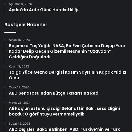
Ağustos 9, 2026
Aydın’da Arife Günü Hareketliliği
Rastgele Haberler
Nisan 16, 2024
Başımıza Taş Yağdı: NASA, Bir Evin Çatısına Düşüp Yere
Kadar Delip Geçen Gizemli Nesnenin “Uzaydan”
Geldiğini Doğruladı
Kasım 5, 2023
Tolga Yüce Gezno Dergisi Kasım Sayısının Kapak Yıldızı
Oldu
Ocak 19, 2026
ABD Senatosu’ndan Bütçe Tasarısına Red
Mayıs 26, 2024
Ali Koç’un üstünü çizdiği Selahattin Baki, sessizliğini
bozdu: O görüntüyü vermemeliydik
Şubat 19, 2023
ABD Dışişleri Bakanı Blinken: ABD, Türkiye’nin ve Türk