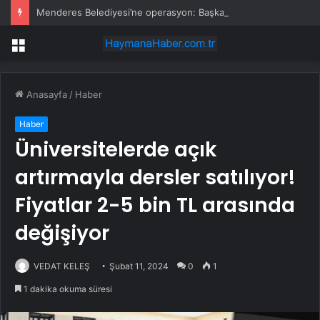
Menderes Belediyesi’ne operasyon: Başkan yardımcısı ortak operasyonla yakalandı
Menü
Anasayfa
/
Haber
Haber
Üniversitelerde açık
artırmayla dersler satılıyor!
Fiyatlar 2-5 bin TL arasında
değişiyor
VEDAT KELEŞ
Şubat 11, 2024
0
1
1 dakika okuma süresi