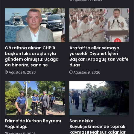
Gözaltına alınan CHP’li
Arafat’ta eller semaya
başkan lüks araçlarıyla
yükseldi! Diyanet İşleri
gündem olmuştu: Uçağa
Başkanı Arpaguş’tan vakfe
da binerim, sana ne
duası
Ağustos 9, 2026
Ağustos 9, 2026
Edirne’de Kurban Bayramı
Son dakika…
Yoğunluğu
Büyükçekmece’de toprak
kayması! Mahsur kalanlar
Ağustos 9, 2026