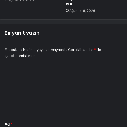
var
Ağustos 9, 2026
Bir yanıt yazın
E-posta adresiniz yayınlanmayacak.
Gerekli alanlar
*
ile
işaretlenmişlerdir
Y
o
r
u
m
*
Ad
*