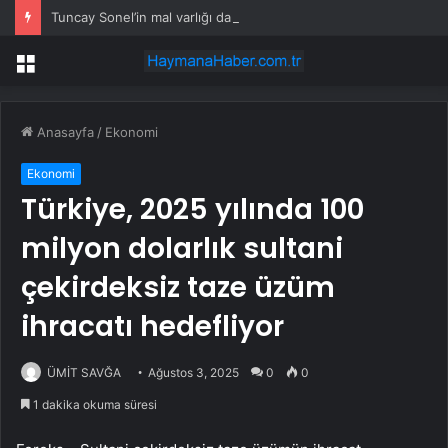
Tuncay Sonel’in mal varlığı da dosyaya girdi! Kira geliri dudak uçuklattı
Menü
Anasayfa
/
Ekonomi
Ekonomi
Türkiye, 2025 yılında 100
milyon dolarlık sultani
çekirdeksiz taze üzüm
ihracatı hedefliyor
ÜMİT SAVĞA
Ağustos 3, 2025
0
0
1 dakika okuma süresi