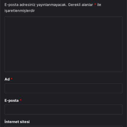
E-posta adresiniz yayınlanmayacak.
Gerekli alanlar
*
ile
işaretlenmişlerdir
Y
o
r
u
m
*
Ad
*
E-posta
*
İnternet sitesi