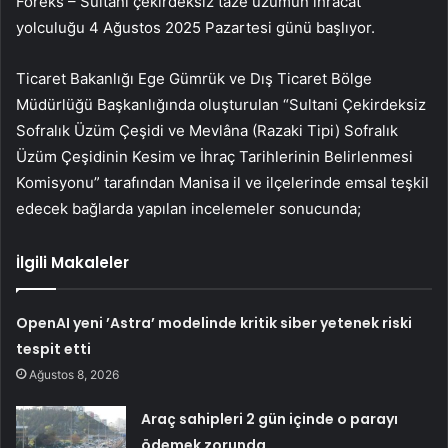
Foreks – Sultani çekirdeksiz taze üzümün ihracat
yolculuğu 4 Ağustos 2025 Pazartesi günü başlıyor.
Ticaret Bakanlığı Ege Gümrük ve Dış Ticaret Bölge
Müdürlüğü Başkanlığında oluşturulan “Sultani Çekirdeksiz
Sofralık Üzüm Çeşidi ve Mevlâna (Razaki Tipi) Sofralık
Üzüm Çeşidinin Kesim ve İhraç Tarihlerinin Belirlenmesi
Komisyonu” tarafından Manisa il ve ilçelerinde emsal teşkil
edecek bağlarda yapılan incelemeler sonucunda;
İlgili Makaleler
OpenAI yeni ’Astra’ modelinde kritik siber yetenek riski
tespit etti
Ağustos 8, 2026
Araç sahipleri 2 gün içinde o parayı
ödemek zorunda