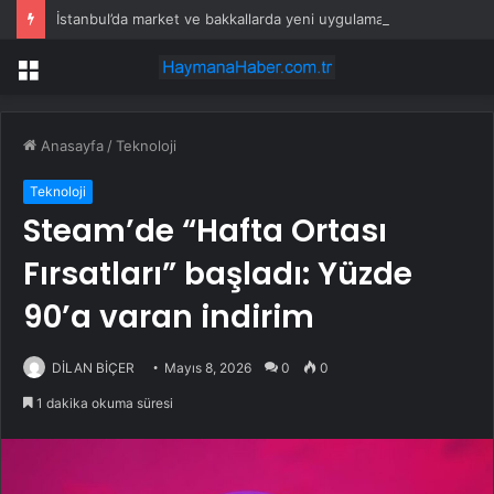
İstanbul’da market ve bakkallarda yeni uygulama devreye girdi
Menü
Anasayfa
/
Teknoloji
Teknoloji
Steam’de “Hafta Ortası
Fırsatları” başladı: Yüzde
90’a varan indirim
DİLAN BİÇER
Mayıs 8, 2026
0
0
1 dakika okuma süresi