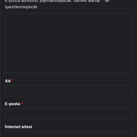
E-posta adresiniz yayınlanmayacak.
Gerekli alanlar
*
ile
işaretlenmişlerdir
Y
o
r
u
m
*
Ad
*
E-posta
*
İnternet sitesi