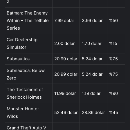
2
Batman: The Enemy
Within – The Telltale
7.99 dolar
3.99 dolar
%50
Series
Car Dealership
2.00 dolar
1.70 dolar
%15
Simulator
Subnautica
20.99 dolar
5.24 dolar
%75
Subnautica: Below
20.99 dolar
5.24 dolar
%75
Zero
The Testament of
11.99 dolar
1.19 dolar
%90
Sherlock Holmes
Monster Hunter
52.49 dolar
28.86 dolar
%45
Wilds
Grand Theft Auto V