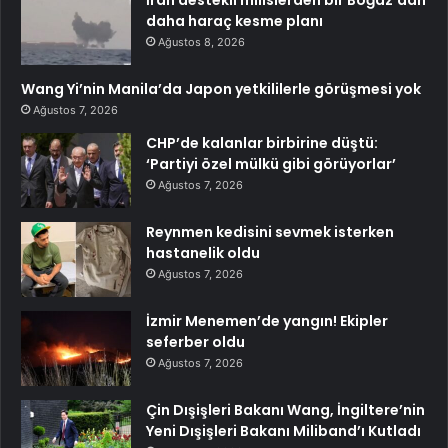
İran destekli milislerden bir Boğaz’dan
daha haraç kesme planı
Ağustos 8, 2026
Wang Yi’nin Manila’da Japon yetkililerle görüşmesi yok
Ağustos 7, 2026
CHP’de kalanlar birbirine düştü:
‘Partiyi özel mülkü gibi görüyorlar’
Ağustos 7, 2026
Reynmen kedisini sevmek isterken
hastanelik oldu
Ağustos 7, 2026
İzmir Menemen’de yangın! Ekipler
seferber oldu
Ağustos 7, 2026
Çin Dışişleri Bakanı Wang, İngiltere’nin
Yeni Dışişleri Bakanı Miliband’ı Kutladı