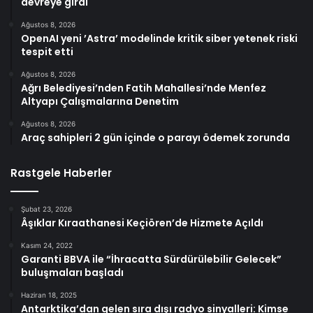
devreye girdi
Ağustos 8, 2026
OpenAI yeni ’Astra’ modelinde kritik siber yetenek riski
tespit etti
Ağustos 8, 2026
Ağrı Belediyesi’nden Fatih Mahallesi’nde Menfez
Altyapı Çalışmalarına Denetim
Ağustos 8, 2026
Araç sahipleri 2 gün içinde o parayı ödemek zorunda
Rastgele Haberler
Şubat 23, 2026
Âşıklar Kıraathanesi Keçiören’de Hizmete Açıldı
Kasım 24, 2022
Garanti BBVA ile “İhracatta Sürdürülebilir Gelecek”
buluşmaları başladı
Haziran 18, 2025
Antarktika’dan gelen sıra dışı radyo sinyalleri: Kimse