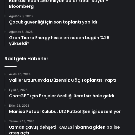
Bankası’ndan 450 milyon dolar kredi istiyor –
Bloomberg
Ağustos 6, 2026
Çocuk güvenliği için son toplantı yapıldı
Ağustos 6, 2026
Gran Tierra Energy hisseleri neden bugün %26
yükseldi?
Rastgele Haberler
Aralık 20, 2024
Valiler Erzurum’da Düzensiz Göç Toplantısı Yaptı
Eylül 5, 2025
ChatGPT için Projeler özelliği ücretsiz hale geldi
Ekim 23, 2023
Manisa Futbol Kulübü, U12 Futbol Şenliği düzenliyor
Temmuz 13, 2026
Uzman çavuş dehşeti! KADES ihbarına giden polise
ateş açtı