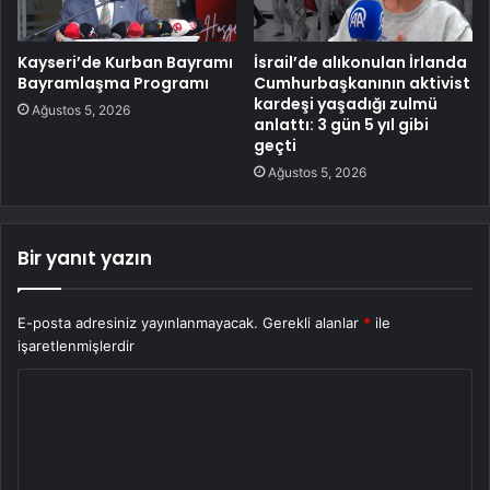
Kayseri’de Kurban Bayramı
İsrail’de alıkonulan İrlanda
Bayramlaşma Programı
Cumhurbaşkanının aktivist
kardeşi yaşadığı zulmü
Ağustos 5, 2026
anlattı: 3 gün 5 yıl gibi
geçti
Ağustos 5, 2026
Bir yanıt yazın
E-posta adresiniz yayınlanmayacak.
Gerekli alanlar
*
ile
işaretlenmişlerdir
Y
o
r
u