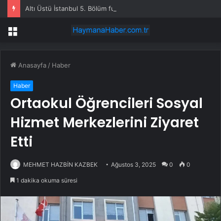
Altı Üstü İstanbul 5. Bölüm full HD tek parça izleme linki var mı, ATV Altı Üstü İstanbul 5. bölüm nereden izlenir?
Menü
Anasayfa
/
Haber
Haber
Ortaokul Öğrencileri Sosyal
Hizmet Merkezlerini Ziyaret
Etti
MEHMET HAZBİN KAZBEK
Ağustos 3, 2025
0
0
1 dakika okuma süresi