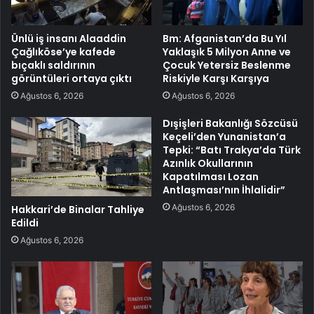
Ünlü iş insanı Alaaddin
Bm: Afganistan’da Bu Yıl
Çağlıköse’ye kafede
Yaklaşık 5 Milyon Anne ve
bıçaklı saldırının
Çocuk Yetersiz Beslenme
görüntüleri ortaya çıktı
Riskiyle Karşı Karşıya
Ağustos 6, 2026
Ağustos 6, 2026
Dışişleri Bakanlığı Sözcüsü
Keçeli’den Yunanistan’a
Tepki: “Batı Trakya’da Türk
Azınlık Okullarının
Kapatılması Lozan
Antlaşması’nın İhlalidir”
Ağustos 6, 2026
Hakkari’de Binalar Tahliye
Edildi
Ağustos 6, 2026