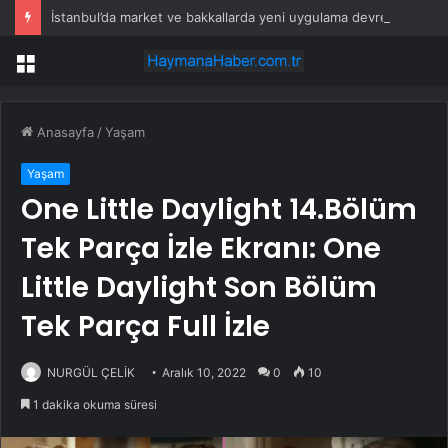
İstanbul’da market ve bakkallarda yeni uygulama devreye girdi
Menü
Anasayfa
/
Yaşam
Yaşam
One Little Daylight 14.Bölüm
Tek Parça İzle Ekranı: One
Little Daylight Son Bölüm
Tek Parça Full İzle
NURGÜL ÇELİK
Aralık 10, 2022
0
10
1 dakika okuma süresi