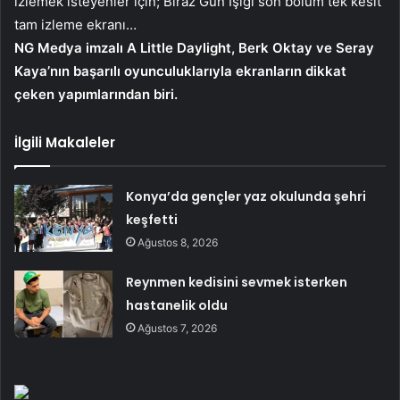
izlemek isteyenler için; Biraz Gün Işığı son bölüm tek kesit
tam izleme ekranı…
NG Medya imzalı A Little Daylight, Berk Oktay ve Seray
Kaya’nın başarılı oyunculuklarıyla ekranların dikkat
çeken yapımlarından biri.
İlgili Makaleler
Konya’da gençler yaz okulunda şehri
keşfetti
Ağustos 8, 2026
Reynmen kedisini sevmek isterken
hastanelik oldu
Ağustos 7, 2026