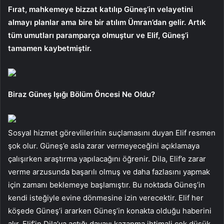
Fırat, mahkemeye bizzat katılıp Güneş’in velayetini
almayı planlar ama bire bir atılım Ümran’dan gelir. Artık
tüm umutları paramparça olmuştur ve Elif, Güneş’i
tamamen kaybetmiştir.
Biraz Güneş Işığı Bölüm Öncesi Ne Oldu?
Sosyal hizmet görevlilerinin suçlamasını duyan Elif resmen
şok olur. Güneş’e asla zarar vermeyeceğini açıklamaya
çalışırken araştırma yapılacağını öğrenir. Dila, Elif’e zarar
verme arzusunda başarılı olmuş ve daha fazlasını yapmak
için zamanı beklemeye başlamıştır. Bu noktada Güneş’in
kendi isteğiyle evine dönmesine izin verecektir. Elif her
köşede Güneş’i ararken Güneş’in konakta olduğu haberini
alır. Elif’in Dila’ya açtığı davayı kazanma ihtimali çok düşük.