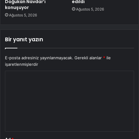
Doğukan Navdar’ı
edildi
konuşuyor
Ağustos 5, 2026
Ağustos 5, 2026
Bir yanıt yazın
E-posta adresiniz yayınlanmayacak.
Gerekli alanlar
*
ile
işaretlenmişlerdir
Y
o
r
u
m
*