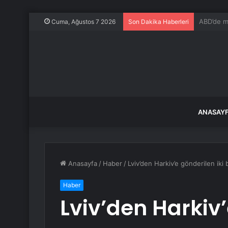
Fethiye B
Cuma, Ağustos 7 2026
Son Dakika Haberleri
ANASAY
Anasayfa
/
Haber
/
Lviv’den Harkiv’e gönderilen iki 
Haber
Lviv’den Harkiv’