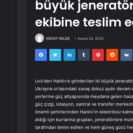
büyük jeneratör
ekibine teslim e
VEDAT KELEŞ
Kasım 24, 2022
Facebook
Twitter
LinkedIn
Tumblr
Pinterest
Reddit
Lviv’den Harkiv’e gönderilen iki büyük jeneratör
Ukrayna ortasındaki savaş dokuz aydır devam e
yerlerine güç altyapısında meydana gelen hasar 
güç çizgi, istasyon, santral ve transfer merkez
önemli şehirlerinden Harkiv’in elektriksiz kalm
aldığı için kurtarma grupları, jeneratörlere mu
tarafından temin edilen ve hem güneş gücü hem d