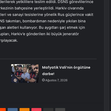
ilerek yetkililere teslim edildi. DSNS görevlilerince
ezinin bahçesine yerleştirildi. Harkiv civarında
leri ve sanayi tesislerine yönelik Rus güçlerince vakit
NS takımları, bombardıman nedeniyle yıkılan bina
an aletleri kullanıyor. Bu aygıtları şarj etmek için
ları, Harkiv’e gönderilen iki büyük jeneratör
rşılayacak.
Mafyatik Vali’nin örgütüne
darbe!
Ağustos 7, 2026
erest
Reddit
VKontakte
Odnoklassniki
Pocket
E-Posta ile paylaş
Yazdır