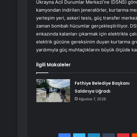
Ukrayna Acil Durumlar Merkezi’ne (DSNS) gönder
kamyondan indirilen jeneratörler, kurtarma merk
yerleşim yeri, askeri tesis, güç transfer merkez
zaman bombalı hücumlar gerçekleştiriliyor. DS
enkazında kalanları çıkarmak için elektrikle çalış
elektrik gücüne gereksinim duyan kurtarma grup
yardımıyla güç muhtaçlıklarını büyük ölçüde ka
İlgili Makaleler
Fethiye Belediye Başkanı
Saldırıya Uğradı
Ağustos 7, 2026
Facebook
Twitter
LinkedIn
Tumblr
Pint