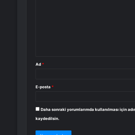
Y
o
r
u
m
*
Ad
*
E-posta
*
Daha sonraki yorumlarımda kullanılması için adı
kaydedilsin.