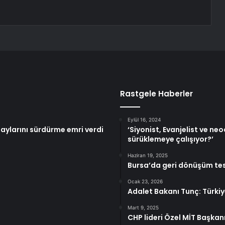
Rastgele Haberler
Eylül 16, 2024
ylarını sürdürme emri verdi
‘Siyonist, Evanjelist ve n
sürüklemeye çalışıyor?’
Haziran 19, 2025
Bursa’da geri dönüşüm tes
Ocak 23, 2026
Adalet Bakanı Tunç: Türkiy
Mart 9, 2025
CHP lideri Özel MİT Başkanı 