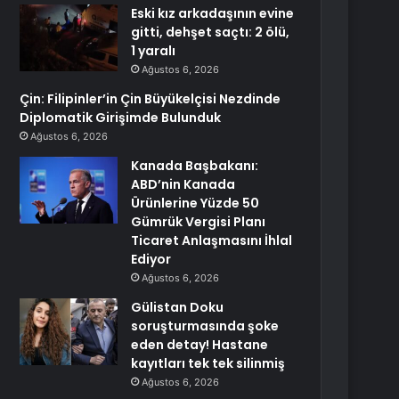
Eski kız arkadaşının evine
gitti, dehşet saçtı: 2 ölü,
1 yaralı
Ağustos 6, 2026
Çin: Filipinler’in Çin Büyükelçisi Nezdinde
Diplomatik Girişimde Bulunduk
Ağustos 6, 2026
Kanada Başbakanı:
ABD’nin Kanada
Ürünlerine Yüzde 50
Gümrük Vergisi Planı
Ticaret Anlaşmasını İhlal
Ediyor
Ağustos 6, 2026
Gülistan Doku
soruşturmasında şoke
eden detay! Hastane
kayıtları tek tek silinmiş
Ağustos 6, 2026