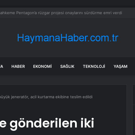
elediye Başkanı Saldırıya Uğradı
FA
HABER
EKONOMI
SAĞLIK
TEKNOLOJI
YAŞAM
büyük jeneratör, acil kurtarma ekibine teslim edildi
e gönderilen iki