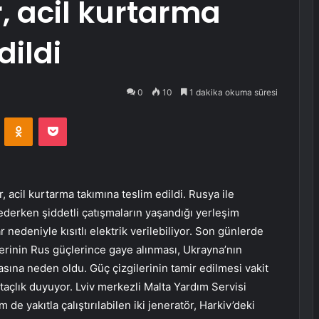
, acil kurtarma
dildi
0
10
1 dakika okuma süresi
VKontakte
Odnoklassniki
Pocket
, acil kurtarma takımına teslim edildi. Rusya ile
derken şiddetli çatışmaların yaşandığı yerleşim
nedeniyle kısıtlı elektrik verilebiliyor. Son günlerde
lerinin Rus güçlerince gaye alınması, Ukrayna’nın
asına neden oldu. Güç çizgilerinin tamir edilmesi vakit
htaçlık duyuyor. Lviv merkezli Malta Yardım Servisi
e yakıtla çalıştırılabilen iki jeneratör, Harkiv’deki