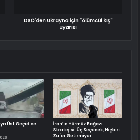
DSÖ'den Ukrayna için "ölümcül kış"
uyarısı
ya Üst Geçidine
İran’ın Hürmüz Boğazı
Stratejisi: Üç Seçenek, Hiçbiri
Zafer Getirmiyor
2026