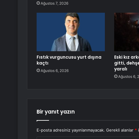
Ağustos 7, 2026
Fıstık vurguncusu yurt dışına
Eski kız ar
kaçtı
gitti, dehşe
yaralı
Ağustos 6, 2026
Ağustos 6, 
Bir yanıt yazın
E-posta adresiniz yayınlanmayacak.
Gerekli alanlar
*
i