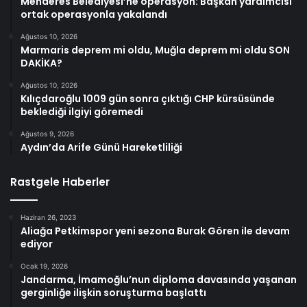
Menderes Belediyesi’ne operasyon: Başkan yardımcısı
ortak operasyonla yakalandı
Ağustos 10, 2026
Marmaris deprem mi oldu, Muğla deprem mi oldu SON
DAKİKA?
Ağustos 10, 2026
Kılıçdaroğlu 1009 gün sonra çıktığı CHP kürsüsünde
beklediği ilgiyi göremedi
Ağustos 9, 2026
Aydın’da Arife Günü Hareketliliği
Rastgele Haberler
Haziran 26, 2023
Aliağa Petkimspor yeni sezona Burak Gören ile devam
ediyor
Ocak 19, 2026
Jandarma, İmamoğlu’nun diploma davasında yaşanan
gerginliğe ilişkin soruşturma başlattı