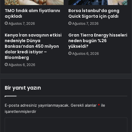
TMO fındık alım fiyatlarını
Borsa İstanbul’da gong
açıkladı
Quick Sigorta için çaldı
Ağustos 7, 2026
Ağustos 7, 2026
Kenya İran savaşının etkisi
Gran Tierra Energy hisseleri
nedeniyle Dünya
neden bugün %26
Bankası’ndan 450 milyon
yükseldi?
dolar kredi istiyor –
Ağustos 6, 2026
Bloomberg
Ağustos 6, 2026
Bir yanıt yazın
E-posta adresiniz yayınlanmayacak.
Gerekli alanlar
*
ile
işaretlenmişlerdir
Y
o