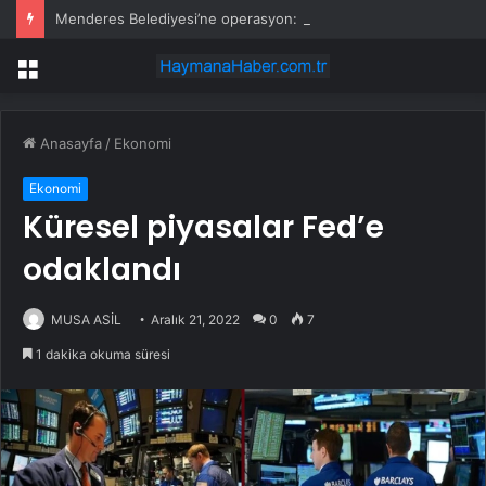
Menderes Belediyesi’ne operasyon: Başkan yardımcısı ortak operasyonla yakalandı
Menü
Anasayfa
/
Ekonomi
Ekonomi
Küresel piyasalar Fed’e
odaklandı
MUSA ASİL
Aralık 21, 2022
0
7
1 dakika okuma süresi