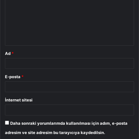
r
u
m
*
Ad
*
E-posta
*
İnternet sitesi
Daha sonraki yorumlarımda kullanılması için adım, e-posta
adresim ve site adresim bu tarayıcıya kaydedilsin.