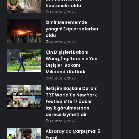
hastanelik oldu
Ağustos 7, 2026
İzmir Menemen’de
yangın! Ekipler seferber
oldu
Ağustos 7, 2026
Çin Dışişleri Bakanı
Wang, İngiltere’nin Yeni
Dışişleri Bakanı
Miliband’ı Kutladı
Ağustos 7, 2026
İletişim Başkanı Duran:
TRT World’ün New York
Festivals’te 17 ödüle
layık görülmesi son
derece kıymetlidir
Ağustos 7, 2026
Aksaray’da Çarpışma: 5
Yaralı