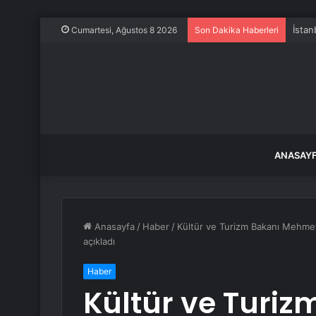
İstan
Cumartesi, Ağustos 8 2026
Son Dakika Haberleri
ANASAY
Anasayfa
/
Haber
/
Kültür ve Turizm Bakanı Mehmet E
açıkladı
Haber
Kültür ve Turi