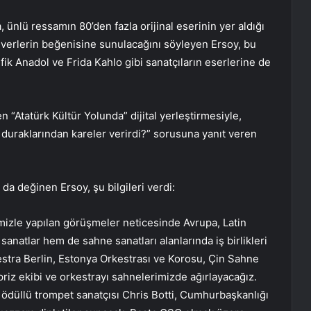
 ünlü ressamın 80’den fazla orijinal eserinin yer aldığı
everlerin beğenisine sunulacağını söyleyen Ersoy, bu
k Anadol ve Frida Kahlo gibi sanatçıların eserlerine de
n “Atatürk Kültür Yolunda” dijital yerleştirmesiyle,
i duraklarından kareler verirdi?” sorusuna yanıt veren
 da değinen Ersoy, şu bilgileri verdi:
rimizle yapılan görüşmeler neticesinde Avrupa, Latin
anatlar hem de sahne sanatları alanlarında iş birlikleri
tra Berlin, Estonya Orkestrası ve Korosu, Çin Sahne
riz ekibi ve orkestrayı sahnelerimizde ağırlayacağız.
düllü trompet sanatçısı Chris Botti, Cumhurbaşkanlığı