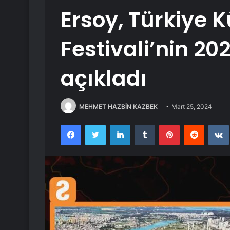
Ersoy, Türkiye K
Festivali’nin 202
açıkladı
MEHMET HAZBİN KAZBEK
Mart 25, 2024
Facebook
Twitter
LinkedIn
Tumblr
Pinterest
Reddit