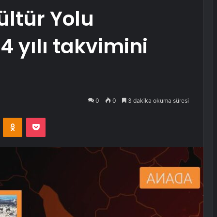
ültür Yolu
4 yılı takvimini
0
0
3 dakika okuma süresi
VKontakte
Odnoklassniki
Pocket