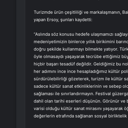
Turizmde ürün çeşitliliği ve markalaşmanın, Ba
yapan Ersoy, şunları kaydetti:
“Aslında söz konusu hedefe ulaşmamızı sağlay
medeniyetimizin binlerce yıllık birikimini barı
doğru şekilde kullanmayı bilmekte yatıyor. Türki
öyle olmasaydı yaşayarak tecrübe ettiğimiz büy
hiçbir başarı tesadüf değildir. Geldiğimiz bu no
her adımını ince ince hesapladığımız kültür po
sürdürülebilirliği gözeterek, turizm ile kültür s
sadece kültür sanat etkinliklerinin ve sebep oldu
sağlaması ile sınırlandırmayın. Festival güzer
dahil olan tarihi eserleri düşünün. Görünür ve b
varisi olduğu kültür sanat mirasını yaşayarak 
değerlerin etrafında sağlanan sosyal birliktel