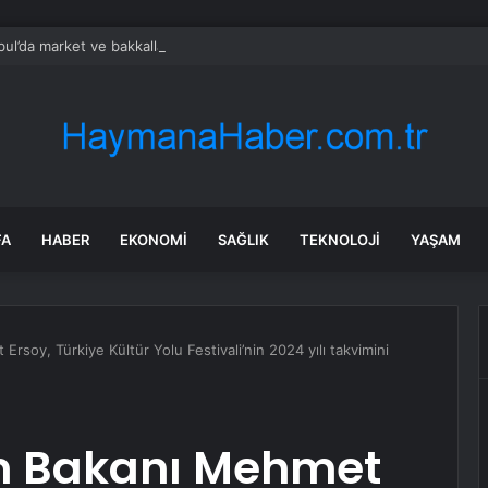
bul’da market ve bakkallarda yeni uygulama devreye girdi
FA
HABER
EKONOMI
SAĞLIK
TEKNOLOJI
YAŞAM
rsoy, Türkiye Kültür Yolu Festivali’nin 2024 yılı takvimini
zm Bakanı Mehmet