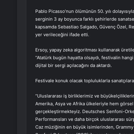
Pablo Picasso’nun ölümünün 50. yılı dolayısıyla,
serginin 3 ay boyunca farklı şehirlerde sanats
kapsamda Sebastiao Salgado, Güvenç Özel, Refi
yer verileceğini ifade etti.
Ersoy, yapay zeka algoritması kullanarak üretile
“Atatürk bugün hayatta olsaydı, festivalin hang
dijital bir sergi açılacağını da aktardı.
Festivale konuk olacak topluluklarla sanatçılara
“Uluslararası iş birliklerimiz ve büyükelçilikle
Amerika, Asya ve Afrika ülkeleriyle hem görsel s
gerçekleştirmekteyiz. Deutsches Senfoni-Orkes
Performansları ve daha birçok uluslararası sürp
Caz müziğinin en büyük isimlerinden, Grammy ö