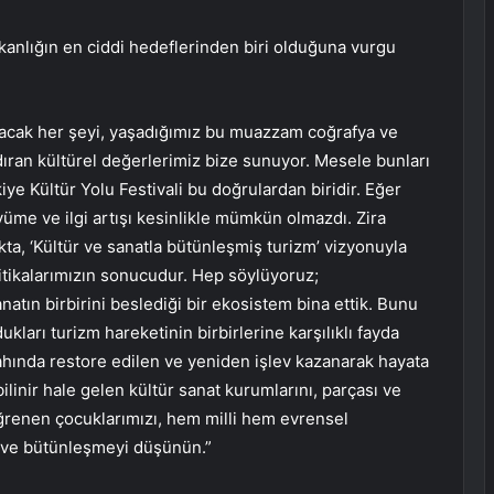
kanlığın en ciddi hedeflerinden biri olduğuna vurgu
acak her şeyi, yaşadığımız bu muazzam coğrafya ve
ndıran kültürel değerlerimiz bize sunuyor. Mesele bunları
ye Kültür Yolu Festivali bu doğrulardan biridir. Eğer
üme ve ilgi artışı kesinlikle mümkün olmazdı. Zira
kta, ‘Kültür ve sanatla bütünleşmiş turizm’ vizyonuyla
litikalarımızın sonucudur. Hep söylüyoruz;
anatın birbirini beslediği bir ekosistem bina ettik. Bunu
kları turizm hareketinin birbirlerine karşılıklı fayda
gahında restore edilen ve yeniden işlev kazanarak hayata
ilinir hale gelen kültür sanat kurumlarını, parçası ve
öğrenen çocuklarımızı, hem milli hem evrensel
ik ve bütünleşmeyi düşünün.”