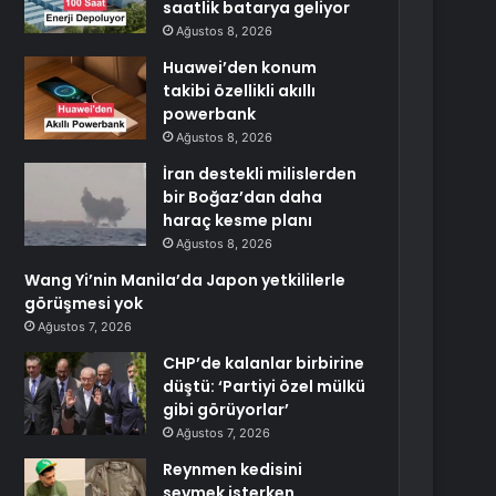
saatlik batarya geliyor
Ağustos 8, 2026
Huawei’den konum
takibi özellikli akıllı
powerbank
Ağustos 8, 2026
İran destekli milislerden
bir Boğaz’dan daha
haraç kesme planı
Ağustos 8, 2026
Wang Yi’nin Manila’da Japon yetkililerle
görüşmesi yok
Ağustos 7, 2026
CHP’de kalanlar birbirine
düştü: ‘Partiyi özel mülkü
gibi görüyorlar’
Ağustos 7, 2026
Reynmen kedisini
sevmek isterken