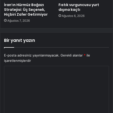
İran’ın Hürmüz Boğazı
Fıstık vurguncusu yurt
Stratejisi: Üç Seçenek,
dışına kaçtı
Hiçbiri Zafer Getirmiyor
Ağustos 6, 2026
Ağustos 7, 2026
Bir yanıt yazın
E-posta adresiniz yayınlanmayacak.
Gerekli alanlar
*
ile
işaretlenmişlerdir
Y
o
r
u
m
*