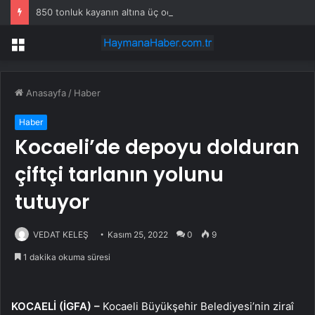
850 tonluk kayanın altına üç odalı ev inşa etti
Menü
Anasayfa
/
Haber
Haber
Kocaeli’de depoyu dolduran
çiftçi tarlanın yolunu
tutuyor
VEDAT KELEŞ
Kasım 25, 2022
0
9
1 dakika okuma süresi
KOCAELİ (İGFA) –
Kocaeli Büyükşehir Belediyesi’nin ziraî