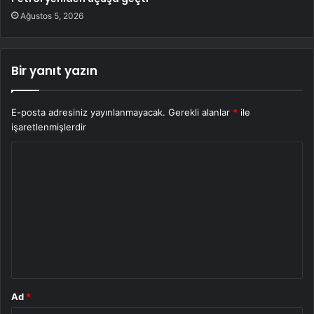
Ağustos 5, 2026
Bir yanıt yazın
E-posta adresiniz yayınlanmayacak.
Gerekli alanlar
*
ile
işaretlenmişlerdir
Y
o
r
u
m
*
Ad
*