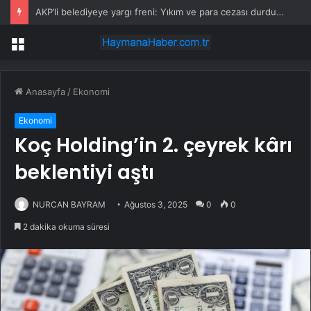
AKP’li belediyeye yargı freni: Yıkım ve para cezası durduruldu
Menü
Anasayfa
/
Ekonomi
Ekonomi
Koç Holding’in 2. çeyrek kârı
beklentiyi aştı
NURCAN BAYRAM
Ağustos 3, 2025
0
0
2 dakika okuma süresi