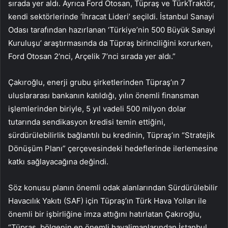
sırada yer aldı. Ayrıca Ford Otosan, Tüpraş ve TürkTraktör,
kendi sektörlerinde ‘İhracat Lideri’ seçildi. İstanbul Sanayi
Odası tarafından hazırlanan ‘Türkiye’nin 500 Büyük Sanayi
Kuruluşu’ araştırmasında da Tüpraş birinciliğini korurken,
Ford Otosan 2’nci, Arçelik 7’nci sırada yer aldı.”
Çakıroğlu, enerji grubu şirketlerinden Tüpraş’ın 7
uluslararası bankanın katıldığı, yılın önemli finansman
işlemlerinden biriyle, 5 yıl vadeli 500 milyon dolar
tutarında sendikasyon kredisi temin ettiğini,
sürdürülebilirlik bağlantılı bu kredinin, Tüpraş’ın “Stratejik
Dönüşüm Planı” çerçevesindeki hedeflerinde ilerlemesine
katkı sağlayacağına değindi.
Söz konusu planın önemli odak alanlarından Sürdürülebilir
Havacılık Yakıtı (SAF) için Tüpraş’ın Türk Hava Yolları ile
önemli bir işbirliğine imza attığını hatırlatan Çakıroğlu,
“Tüpraş, bölgenin en önemli havalimanlarından İstanbul