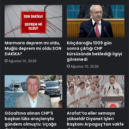
Marmaris deprem mi oldu,
Kılıçdaroğlu 1009 gün
Muğla deprem mi oldu SON
sonra çıktığı CHP
DAKİKA?
kürsüsünde beklediği ilgiyi
göremedi
Ağustos 10, 2026
Ağustos 10, 2026
Gözaltına alınan CHP’li
Arafat’ta eller semaya
başkan lüks araçlarıyla
yükseldi! Diyanet İşleri
gündem olmuştu: Uçağa
Başkanı Arpaguş’tan vakfe