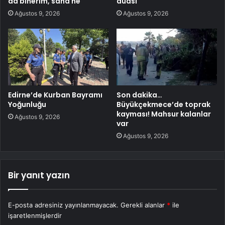
da binerim, sana ne
duası
Ağustos 9, 2026
Ağustos 9, 2026
Edirne’de Kurban Bayramı
Son dakika…
Yoğunluğu
Büyükçekmece’de toprak
kayması! Mahsur kalanlar
Ağustos 9, 2026
var
Ağustos 9, 2026
Bir yanıt yazın
E-posta adresiniz yayınlanmayacak.
Gerekli alanlar
*
ile
işaretlenmişlerdir