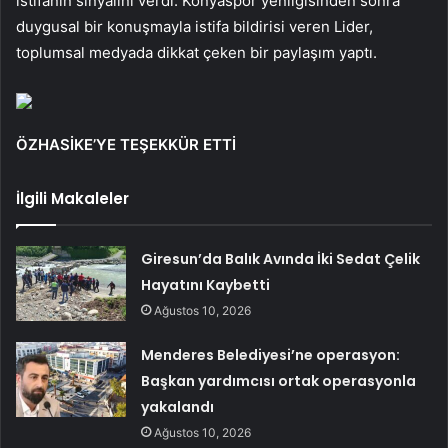
istifanın sinyalini verdi. Konyaspor yenilgisinden sonra
duygusal bir konuşmayla istifa bildirisi veren Lider,
toplumsal medyada dikkat çeken bir paylaşım yaptı.
ÖZHASİKE’YE TEŞEKKÜR ETTİ
İlgili Makaleler
Giresun’da Balık Avında İki Sedat Çelik
Hayatını Kaybetti
Ağustos 10, 2026
Menderes Belediyesi’ne operasyon:
Başkan yardımcısı ortak operasyonla
yakalandı
Ağustos 10, 2026