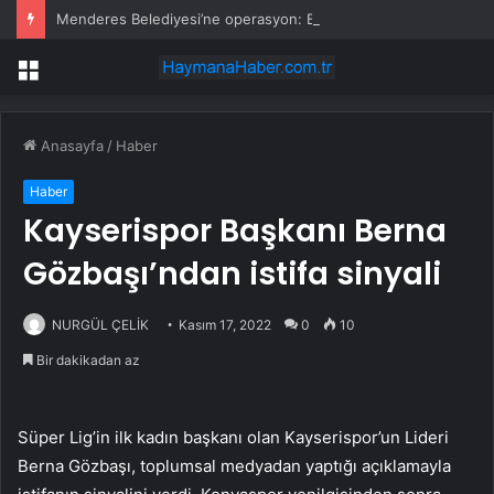
Menderes Belediyesi’ne operasyon: Başkan yardımcısı ortak operasyonla yakalandı
Menü
Anasayfa
/
Haber
Haber
Kayserispor Başkanı Berna
Gözbaşı’ndan istifa sinyali
NURGÜL ÇELİK
Kasım 17, 2022
0
10
Bir dakikadan az
Süper Lig’in ilk kadın başkanı olan Kayserispor’un Lideri
Berna Gözbaşı, toplumsal medyadan yaptığı açıklamayla