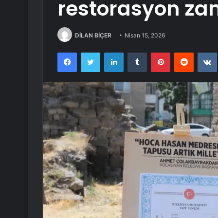
restorasyon za
DİLAN BİÇER
Nisan 15, 2026
Facebook
Twitter
LinkedIn
Tumblr
Pinterest
Reddit