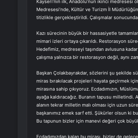
Kayseri’nin ilk, Anadolu’nun ikinci medresesi o
Medresesi’nde, Kültür ve Turizm İl Müdürlüğü
titizlikle gerçekleştirildi. Çalışmalar sonucunda 
Kazı sürecinin büyük bir hassasiyetle tamamla
mimari izleri ortaya çıkarıldı. Restorasyon sür
Hedefimiz, medreseyi taşından avlusuna kadar 
çalışma yalnızca bir restorasyon değil, aynı zam
Başkan Çolakbayrakdar, sözlerini şu şekilde s
miras bırakılacak projeleri hayata geçirmek iç
mirasına sahip çıkıyoruz. Ecdadımızın, Müslüman
ayağa kaldıracağız. Buranın tapusu milletindi. 
alanın tekrar milletin malı olması için uzun sü
başkanımız emek sarf etti. Şükürler olsun ki bu
Bu tapunun bizler için manevi değeri çok büyü
Ecdadımızdan kalan bu mirası, bizler de gelece