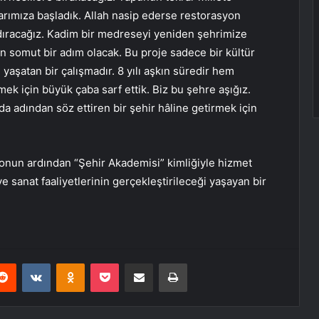
larımıza başladık. Allah nasip ederse restorasyon
kaldıracağız. Kadim bir medreseyi yeniden şehrimize
n somut bir adım olacak. Bu proje sadece bir kültür
 yaşatan bir çalışmadır. 8 yılı aşkın süredir hem
ek için büyük çaba sarf ettik. Biz bu şehre aşığız.
a adından söz ettiren bir şehir hâline getirmek için
nun ardından “Şehir Akademisi” kimliğiyle hizmet
ve sanat faaliyetlerinin gerçekleştirileceği yaşayan bir
erest
Reddit
VKontakte
Odnoklassniki
Pocket
E-Posta ile paylaş
Yazdır