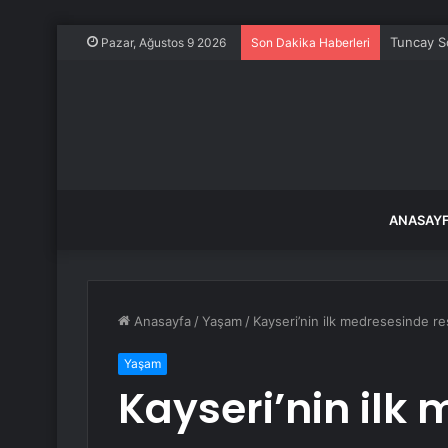
Tuncay So
Pazar, Ağustos 9 2026
Son Dakika Haberleri
ANASAY
Anasayfa
/
Yaşam
/
Kayseri’nin ilk medresesinde r
Yaşam
Kayseri’nin ilk