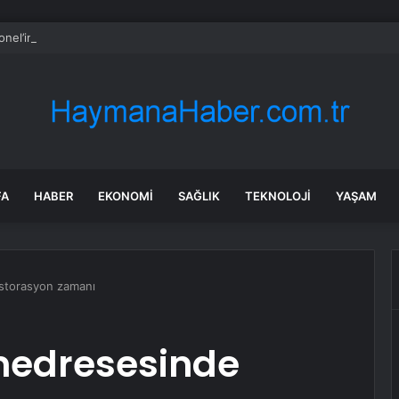
nel’in mal varlığı da dosyaya girdi! Kira geliri dudak uçuklattı
FA
HABER
EKONOMI
SAĞLIK
TEKNOLOJI
YAŞAM
estorasyon zamanı
 medresesinde