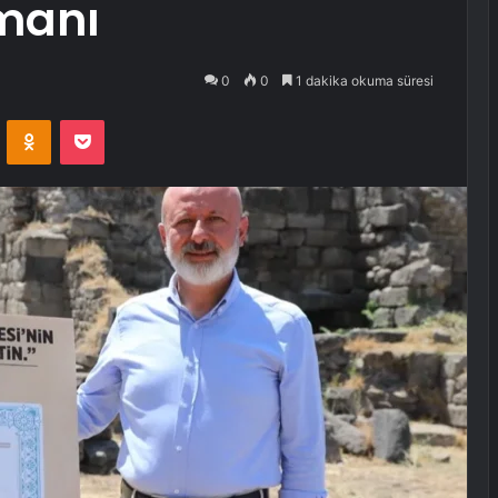
manı
0
0
1 dakika okuma süresi
VKontakte
Odnoklassniki
Pocket