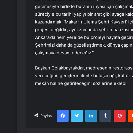
geçmesiyle birlikte buranın ihyası için çalışma
süreciyle bu tarihi yapıyı bir anıt gibi ayağa 
kazandırmak, ‘Makarr-ı Ulema Şehri Kayseri’ içi
projesi değildir; aynı zamanda şehrin hafızasını
Ankara’da hem yerelde bu projeyi hayata geçirm
Şehrimizi daha da güzelleştirmek, dünya çapınd
çalışmaya devam edeceğiz.”
Başkan Çolakbayrakdar, medresenin restorasyo
vereceğini, gençlerin ilimle buluşacağı, kültür 
mekân hâline getirileceğini sözlerine ekledi.
Facebook
Twitter
LinkedIn
Tumblr
Pint
Paylaş