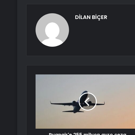
DİLAN BİÇER
Ryanair'e 255 milyon avro ceza