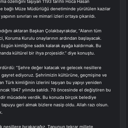
lma özelliğini taşıyan 1193 tarihli Hoca Hasan
ne bağlı Müze Müdürlüğü denetiminde yürütülen kazılar
yapının sınırları ve mimari izleri ortaya çıkarıldı.
ndığını aktaran Başkan Çolakbayrakdar, “Alanın tüm
eci, Koruma Kurulu onaylarının ardından başlayacak.
özgün kimliğine sadık kalarak ayağa kaldırmak. Bu
anda kültürel bir ihya projesidir.” diye konuştu.
ürdürdü: “Şehre değer katacak ve gelecek nesillere
in gayret ediyoruz. Şehrimizin kültürüne, geçmişine ve
 Türk kimliğinin izlerini taşıyan bu yapıyı yeniden
Ancak 1947 yılında satıldı. 78 öncesinde el değiştiren bu
redir mücadele verdik. Bu konuda birçok belediye
 tapuyu geri almak bizlere nasip oldu. Allah razı olsun.
k.
k nesillere bırakacağız. Tapunun tekrar millete