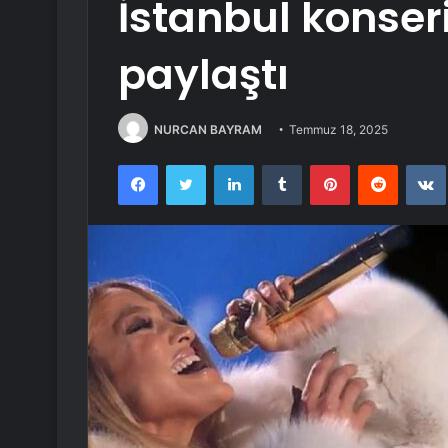
İstanbul konseri
paylaştı
NURCAN BAYRAM
Temmuz 18, 2025
Facebook
Twitter
LinkedIn
Tumblr
Pinterest
Reddit