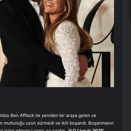
ıldızı Ben Affleck ile yeniden bir araya gelen ve
’in mutluluğu uzun sürmedi ve ikili boşandı. Boşanmanın
i işine adayan Lopez, şu sıralar
‘JLO Live In 2025’