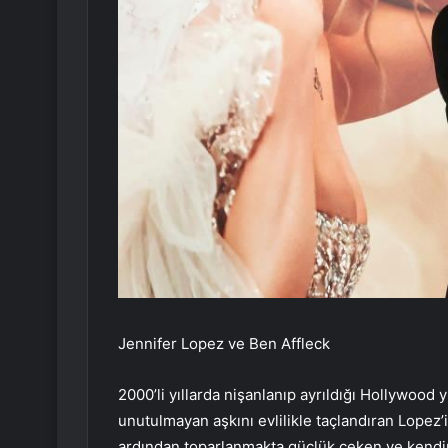
Jennifer Lopez ve Ben Affleck
2000’li yıllarda nişanlanıp ayrıldığı Hollywood y
unutulmayan aşkını evlilikle taçlandıran Lopez
ardından toparlanmakta güçlük çeken ve kendin