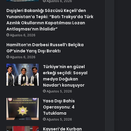
Ağustos 6, 2026
Dışişleri Bakanlığı Sözcüsü Keçeli’den
Yunanistan’a Tepki: “Batı Trakya’da Türk
Azınlık Okullarının Kapatılması Lozan
Antlaşması’nın İhlalidir”
Ağustos 6, 2026
Hamilton’ın Darbesi Russell’ı Belçika
GP’sinde Yarış Dışı Bıraktı
Ağustos 6, 2026
Türkiye’nin en güzel
erkeği seçildi: Sosyal
medya Doğukan
Navdar’ı konuşuyor
Ağustos 5, 2026
Yasa Dışı Bahis
Operasyonu: 4
Tutuklama
Ağustos 5, 2026
Kayseri’de Kurban