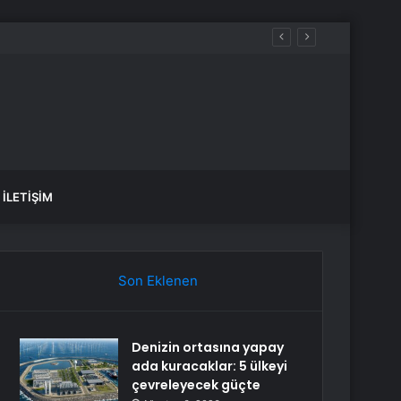
Dışişleri Bakanlığı Sözcüsü Keçeli’den Yunanistan’a Tepki: “Batı Trakya’da Türk Azınlık Okullarının Kapatılması Lozan Antlaşması’nın İhlalidir”
İLETIŞIM
Son Eklenen
Denizin ortasına yapay
ada kuracaklar: 5 ülkeyi
çevreleyecek güçte