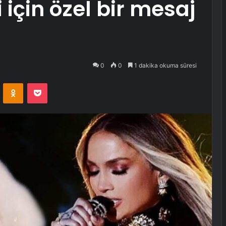
 için özel bir mesaj
0
0
1 dakika okuma süresi
VKontakte
Odnoklassniki
Pocket