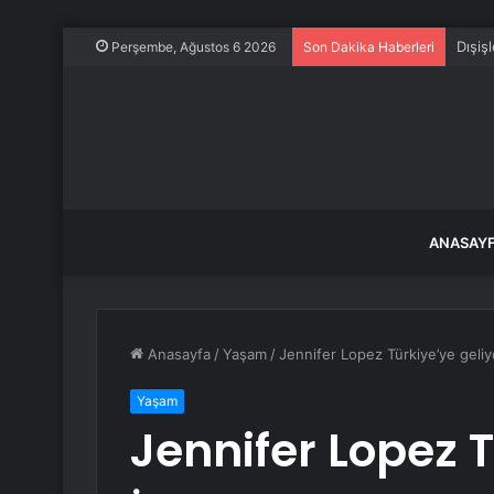
Perşembe, Ağustos 6 2026
Son Dakika Haberleri
ANASAY
Anasayfa
/
Yaşam
/
Jennifer Lopez Türkiye’ye geliyo
Yaşam
Jennifer Lopez T