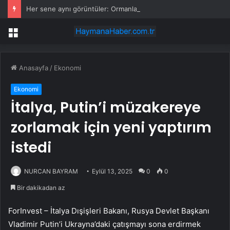
Her sene aynı görüntüler: Ormanlarımız alevler arasında kalıyor
Menü
Anasayfa
/
Ekonomi
Ekonomi
İtalya, Putin’i müzakereye
zorlamak için yeni yaptırım
istedi
NURCAN BAYRAM
Eylül 13, 2025
0
0
Bir dakikadan az
ForInvest – İtalya Dışişleri Bakanı, Rusya Devlet Başkanı
Vladimir Putin’i Ukrayna’daki çatışmayı sona erdirmek