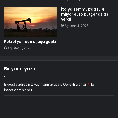
İtalya Temmuz’da 13,4
milyar euro bütçe fazlası
verdi
Ağustos 4, 2026
Petrol yeniden uçuşa geçti
Ağustos 5, 2026
Bir yanıt yazın
E-posta adresiniz yayınlanmayacak.
Gerekli alanlar
*
ile
işaretlenmişlerdir
Y
o
r