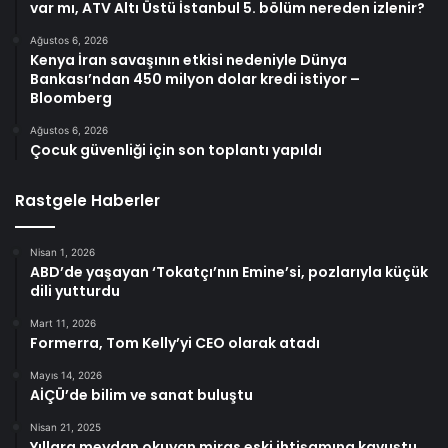
var mı, ATV Altı Üstü İstanbul 5. bölüm nereden izlenir?
Ağustos 6, 2026
Kenya İran savaşının etkisi nedeniyle Dünya
Bankası’ndan 450 milyon dolar kredi istiyor –
Bloomberg
Ağustos 6, 2026
Çocuk güvenliği için son toplantı yapıldı
Rastgele Haberler
Nisan 1, 2026
ABD’de yaşayan ‘Tokatçı’nın Emine’si, pozlarıyla küçük
dili yutturdu
Mart 11, 2026
Formerra, Tom Kelly’yi CEO olarak atadı
Mayıs 14, 2026
AİÇÜ’de bilim ve sanat buluştu
Nisan 21, 2025
Yıllara meydan okuyan miras eski ihtişamına kavuştu