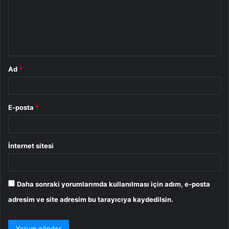
u
m
*
Ad
*
E-posta
*
İnternet sitesi
Daha sonraki yorumlarımda kullanılması için adım, e-posta
adresim ve site adresim bu tarayıcıya kaydedilsin.