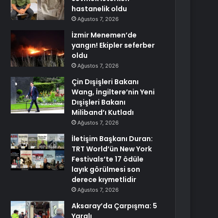
hastanelik oldu
Ağustos 7, 2026
İzmir Menemen’de
yangın! Ekipler seferber
oldu
Ağustos 7, 2026
Çin Dışişleri Bakanı
Wang, İngiltere’nin Yeni
Dışişleri Bakanı
Miliband’ı Kutladı
Ağustos 7, 2026
İletişim Başkanı Duran:
TRT World’ün New York
Festivals’te 17 ödüle
layık görülmesi son
derece kıymetlidir
Ağustos 7, 2026
Aksaray’da Çarpışma: 5
Yaralı