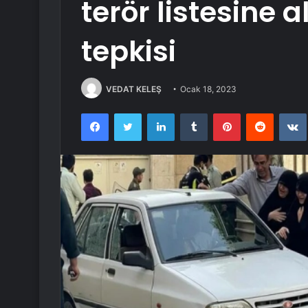
terör listesine 
tepkisi
VEDAT KELEŞ
Ocak 18, 2023
Facebook
Twitter
LinkedIn
Tumblr
Pinterest
Reddit