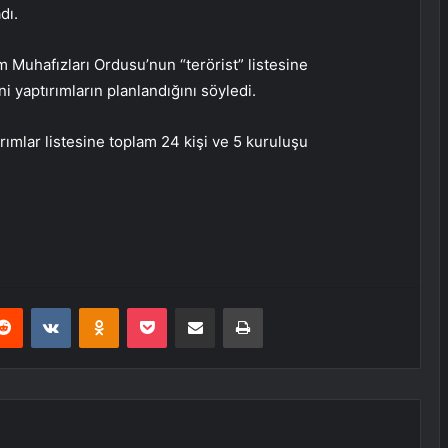
dı.
 Muhafızları Ordusu’nun “terörist” listesine
i yaptırımların planlandığını söyledi.
rımlar listesine toplam 24 kişi ve 5 kuruluşu
erest
Reddit
VKontakte
Odnoklassniki
Pocket
E-Posta ile paylaş
Yazdır