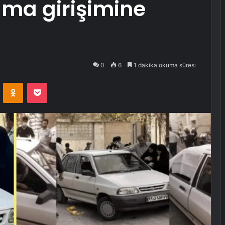
alma girişimine
0
6
1 dakika okuma süresi
VKontakte
Odnoklassniki
Pocket