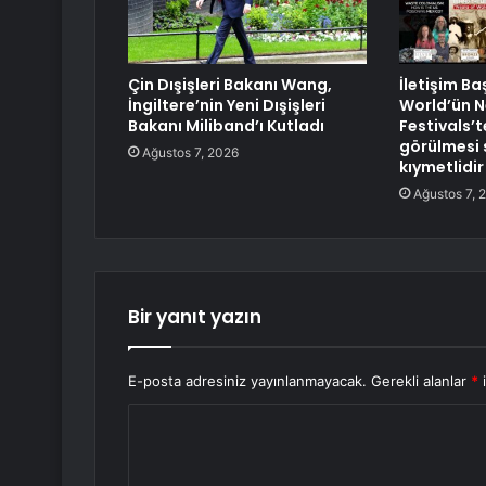
Çin Dışişleri Bakanı Wang,
İletişim B
İngiltere’nin Yeni Dışişleri
World’ün N
Bakanı Miliband’ı Kutladı
Festivals’t
görülmesi 
Ağustos 7, 2026
kıymetlidir
Ağustos 7, 
Bir yanıt yazın
E-posta adresiniz yayınlanmayacak.
Gerekli alanlar
*
i
Y
o
r