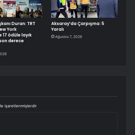
aşkanı Duran: TRT
Aksaray’da Çarpışma: 5
ew York
Yaralı
e 17 ödüle layık
Ağustos 7, 2026
son derece
2026
le işaretlenmişlerdir