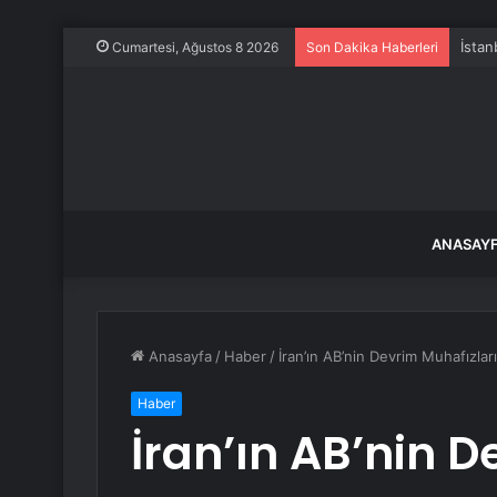
İstan
Cumartesi, Ağustos 8 2026
Son Dakika Haberleri
ANASAY
Anasayfa
/
Haber
/
İran’ın AB’nin Devrim Muhafızları
Haber
İran’ın AB’nin D