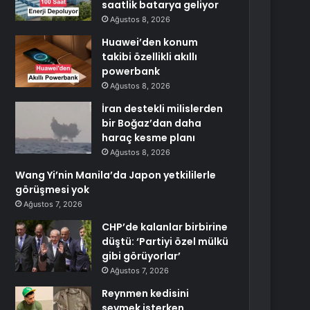
saatlik batarya geliyor
Ağustos 8, 2026
Huawei’den konum
takibi özellikli akıllı
powerbank
Ağustos 8, 2026
İran destekli milislerden
bir Boğaz’dan daha
haraç kesme planı
Ağustos 8, 2026
Wang Yi’nin Manila’da Japon yetkililerle
görüşmesi yok
Ağustos 7, 2026
CHP’de kalanlar birbirine
düştü: ‘Partiyi özel mülkü
gibi görüyorlar’
Ağustos 7, 2026
Reynmen kedisini
sevmek isterken