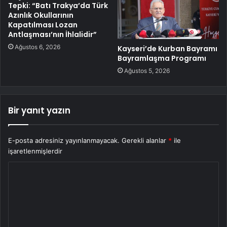
Tepki: “Batı Trakya’da Türk
Azınlık Okullarının
Kapatılması Lozan
Antlaşması’nın İhlalidir”
Ağustos 6, 2026
Kayseri’de Kurban Bayramı
Bayramlaşma Programı
Ağustos 5, 2026
Bir yanıt yazın
E-posta adresiniz yayınlanmayacak.
Gerekli alanlar
*
ile
işaretlenmişlerdir
Y
o
r
u