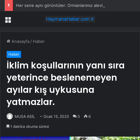
Her sene aynı görüntüler: Ormanlarımız alevler arasında kalıyor
Menü
Anasayfa
/
Haber
Haber
İklim koşullarının yanı sıra
yeterince beslenemeyen
ayılar kış uykusuna
yatmazlar.
MUSA ASİL
Ocak 15, 2023
0
6
1 dakika okuma süresi