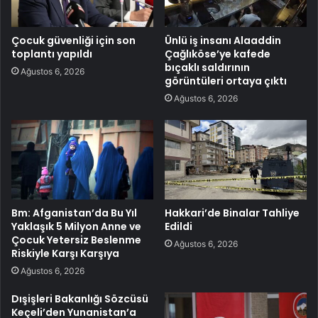
Çocuk güvenliği için son
Ünlü iş insanı Alaaddin
toplantı yapıldı
Çağlıköse’ye kafede
bıçaklı saldırının
Ağustos 6, 2026
görüntüleri ortaya çıktı
Ağustos 6, 2026
Bm: Afganistan’da Bu Yıl
Hakkari’de Binalar Tahliye
Yaklaşık 5 Milyon Anne ve
Edildi
Çocuk Yetersiz Beslenme
Ağustos 6, 2026
Riskiyle Karşı Karşıya
Ağustos 6, 2026
Dışişleri Bakanlığı Sözcüsü
Keçeli’den Yunanistan’a