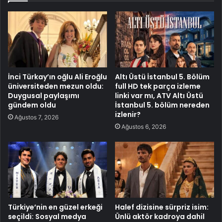
İnci Türkay’ın oğlu Ali Eroğlu
Altı Üstü İstanbul 5. Bölüm
üniversiteden mezun oldu:
full HD tek parça izleme
Duygusal paylaşımı
linki var mı, ATV Altı Üstü
gündem oldu
İstanbul 5. bölüm nereden
izlenir?
Ağustos 7, 2026
Ağustos 6, 2026
Türkiye’nin en güzel erkeği
Halef dizisine sürpriz isim:
seçildi: Sosyal medya
Ünlü aktör kadroya dahil