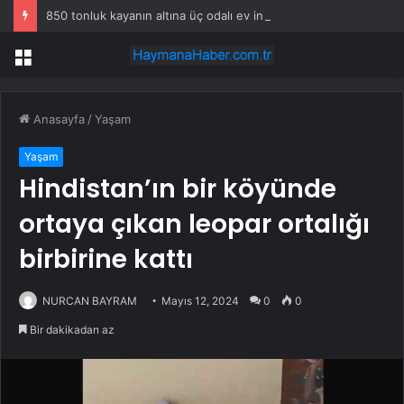
850 tonluk kayanın altına üç odalı ev inşa etti
Menü
Anasayfa
/
Yaşam
Yaşam
Hindistan’ın bir köyünde
ortaya çıkan leopar ortalığı
birbirine kattı
NURCAN BAYRAM
Mayıs 12, 2024
0
0
Bir dakikadan az