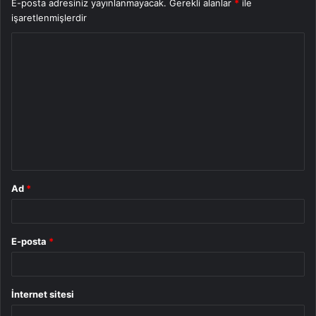
E-posta adresiniz yayınlanmayacak.
Gerekli alanlar
*
ile
işaretlenmişlerdir
Y
o
r
u
m
*
Ad
*
E-posta
*
İnternet sitesi