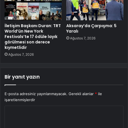
İletişim Başkanı Duran: TRT
Aksaray’da Çarpışma: 5
World’ün New York
Yaralı
Festivals’te 17 ödüle layık
Ağustos 7, 2026
görülmesi son derece
kıymetlidir
Ağustos 7, 2026
Bir yanıt yazın
E-posta adresiniz yayınlanmayacak.
Gerekli alanlar
*
ile
işaretlenmişlerdir
Y
o
r