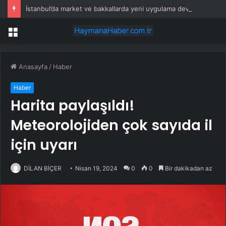
İstanbul’da market ve bakkallarda yeni uygulama devreye girdi
Menü
Anasayfa
/
Haber
Haber
Harita paylaşıldı!
Meteorolojiden çok sayıda il
için uyarı
DİLAN BİÇER
Nisan 19, 2024
0
0
Bir dakikadan az