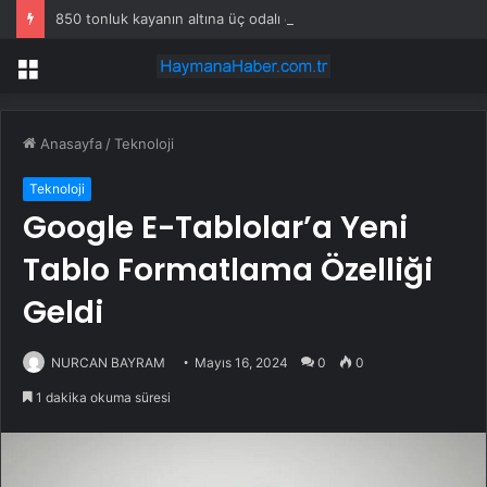
850 tonluk kayanın altına üç odalı ev inşa etti
Menü
Anasayfa
/
Teknoloji
Teknoloji
Google E-Tablolar’a Yeni
Tablo Formatlama Özelliği
Geldi
NURCAN BAYRAM
Mayıs 16, 2024
0
0
1 dakika okuma süresi