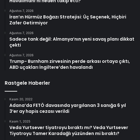
Havalimanı’nı neden takip etti?
Ağustos 7, 2026
İran’ın Hürmüz Boğazı Stratejisi: Üç Seçenek, Hiçbiri
Zafer Getirmiyor
Ağustos 7, 2026
Sadece tank değil: Almanya’nın yeni savaş planı dikkat
çekti
Ağustos 7, 2026
Trump- Burnham zirvesinin perde arkası ortaya çıktı,
ABD uçakları İngiltere’den havalandı
Rastgele Haberler
Kasım 20, 2022
Adana’da FETÖ davasında yargılanan 3 sanığa 6 yıl
3’er ay hapis cezası verildi
Kasım 1, 2025
Veda Yurtsever tiyatroyu bıraktı mı? Veda Yurtsever
Tiyatroyu Tamer Karadağlı yüzünden mi bıraktı?