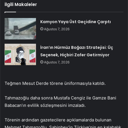
İlgili Makaleler
Kamyon Yaya Üst Geçidine Çarptı
Ağustos 7, 2026
İran’ın Hürmüz Boğazı Stratejisi: Üç
Seçenek, Hiçbiri Zafer Getirmiyor
Ağustos 7, 2026
Teğmen Mesut Derde törene üniformasıyla katıldı.
Tahmazoğlu daha sonra Mustafa Cengiz ile Gamze Bani
Babacan’ın evlilik sözleşmesini imzaladı.
Törenin ardından gazetecilere açıklamalarda bulunan
Mehmet Tahmazoğlu, Şahinbey’in Türkiye’nin en kalabalık