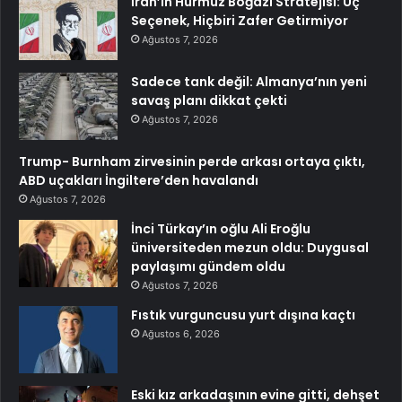
İran’ın Hürmüz Boğazı Stratejisi: Üç
Seçenek, Hiçbiri Zafer Getirmiyor
Ağustos 7, 2026
Sadece tank değil: Almanya’nın yeni
savaş planı dikkat çekti
Ağustos 7, 2026
Trump- Burnham zirvesinin perde arkası ortaya çıktı,
ABD uçakları İngiltere’den havalandı
Ağustos 7, 2026
İnci Türkay’ın oğlu Ali Eroğlu
üniversiteden mezun oldu: Duygusal
paylaşımı gündem oldu
Ağustos 7, 2026
Fıstık vurguncusu yurt dışına kaçtı
Ağustos 6, 2026
Eski kız arkadaşının evine gitti, dehşet