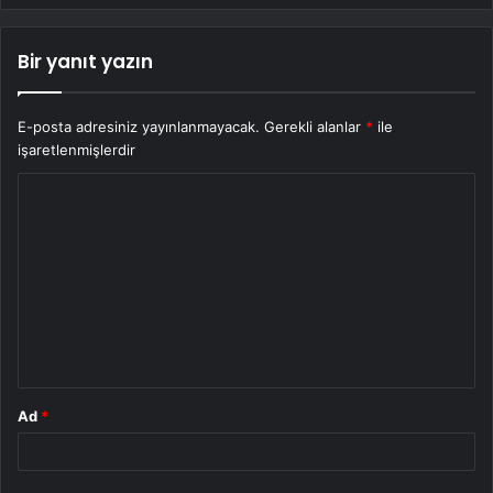
Bir yanıt yazın
E-posta adresiniz yayınlanmayacak.
Gerekli alanlar
*
ile
işaretlenmişlerdir
Y
o
r
u
m
*
Ad
*