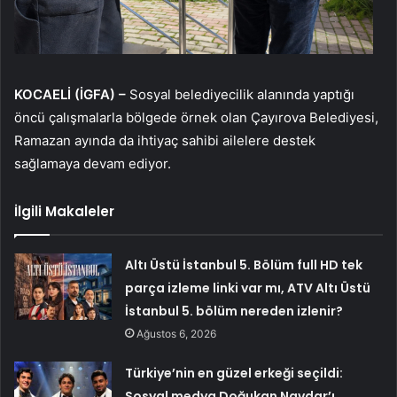
KOCAELİ (İGFA) –
Sosyal belediyecilik alanında yaptığı
öncü çalışmalarla bölgede örnek olan Çayırova Belediyesi,
Ramazan ayında da ihtiyaç sahibi ailelere destek
sağlamaya devam ediyor.
İlgili Makaleler
Altı Üstü İstanbul 5. Bölüm full HD tek
parça izleme linki var mı, ATV Altı Üstü
İstanbul 5. bölüm nereden izlenir?
Ağustos 6, 2026
Türkiye’nin en güzel erkeği seçildi:
Sosyal medya Doğukan Navdar’ı