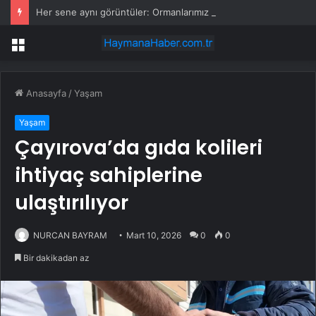
Her sene aynı görüntüler: Ormanlarımız alevler arasında kalıyor
Menü
Anasayfa
/
Yaşam
Yaşam
Çayırova’da gıda kolileri
ihtiyaç sahiplerine
ulaştırılıyor
NURCAN BAYRAM
Mart 10, 2026
0
0
Bir dakikadan az