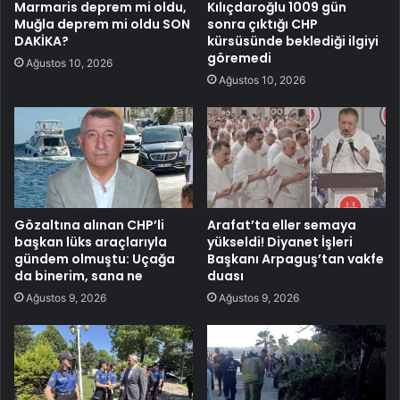
Marmaris deprem mi oldu,
Kılıçdaroğlu 1009 gün
Muğla deprem mi oldu SON
sonra çıktığı CHP
DAKİKA?
kürsüsünde beklediği ilgiyi
göremedi
Ağustos 10, 2026
Ağustos 10, 2026
Gözaltına alınan CHP’li
Arafat’ta eller semaya
başkan lüks araçlarıyla
yükseldi! Diyanet İşleri
gündem olmuştu: Uçağa
Başkanı Arpaguş’tan vakfe
da binerim, sana ne
duası
Ağustos 9, 2026
Ağustos 9, 2026