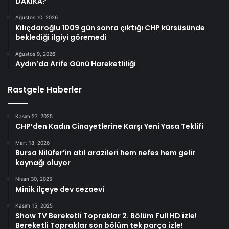
DAKİKA?
Ağustos 10, 2026
Kılıçdaroğlu 1009 gün sonra çıktığı CHP kürsüsünde
beklediği ilgiyi göremedi
Ağustos 9, 2026
Aydın’da Arife Günü Hareketliliği
Rastgele Haberler
Kasım 27, 2025
CHP’den Kadın Cinayetlerine Karşı Yeni Yasa Teklifi
Mart 18, 2026
Bursa Nilüfer’in atıl arazileri hem nefes hem gelir
kaynağı oluyor
Nisan 30, 2025
Minik ilçeye dev cezaevi
Kasım 15, 2025
Show TV Bereketli Topraklar 2. Bölüm Full HD izle!
Bereketli Topraklar son bölüm tek parça izle!