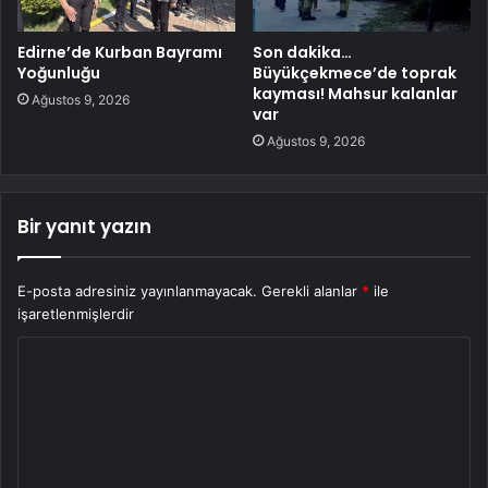
Edirne’de Kurban Bayramı
Son dakika…
Yoğunluğu
Büyükçekmece’de toprak
kayması! Mahsur kalanlar
Ağustos 9, 2026
var
Ağustos 9, 2026
Bir yanıt yazın
E-posta adresiniz yayınlanmayacak.
Gerekli alanlar
*
ile
işaretlenmişlerdir
Y
o
r
u
m