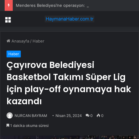
Menderes Belediyesi’ne operasyon: Başkan yardımcısı ortak operasyonla yakalandı
Menü
Anasayfa
/
Haber
Haber
Çayırova Belediyesi
Basketbol Takımı Süper Lig
için play-off oynamaya hak
kazandı
NURCAN BAYRAM
Nisan 25, 2024
0
0
1 dakika okuma süresi