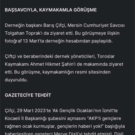
BAŞSAVCIYLA, KAYMAKAMLA GÖRÜŞME
Derneğin başkanı Barış Çifçi, Mersin Cumhuriyet Savcısı
Tolgahan Toprak’ı da ziyaret etti. Bu görüşmeye ilişkin
fotoğraf 13 Mart’ta derneğin hesabından paylaşıldı.
Çiftçi ve beraberindeki dernek yöneticileri, Toroslar
Kaymakamı Ahmet Hikmet Şahin’i de makamında ziyaret
etti. Bu görüşme, kaymakamlığın resmi sitesinden
duyuruldu.
GAZETECİYE TEHDİT
Çifçi, 29 Mart 2023’te ‘Ak Gençlik Ocakları’nın İzmit’te
Kocaeli İl Başkanlığı şubesini açmasını “AKP’li gençlere
rağmen ocak kurmuşlar, gençlerin haberi yok!” başlığıyla
haberleştiren gazeteci Merve Dişli’yi tehdit etmişti. Dişli,