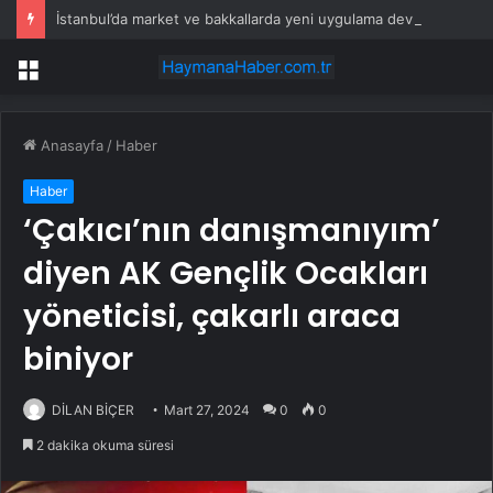
İstanbul’da market ve bakkallarda yeni uygulama devreye girdi
Menü
Anasayfa
/
Haber
Haber
‘Çakıcı’nın danışmanıyım’
diyen AK Gençlik Ocakları
yöneticisi, çakarlı araca
biniyor
DİLAN BİÇER
Mart 27, 2024
0
0
2 dakika okuma süresi