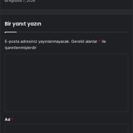
Ağustos 7, 2026
Bir yanıt yazın
E-posta adresiniz yayınlanmayacak.
Gerekli alanlar
*
ile
işaretlenmişlerdir
Y
o
r
u
m
*
Ad
*