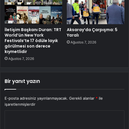
İletişim Başkanı Duran: TRT
Aksaray’da Çarpışma: 5
World’ün New York
Yaralı
Festivals’te 17 ödüle layık
Ağustos 7, 2026
görülmesi son derece
kıymetlidir
Ağustos 7, 2026
Bir yanıt yazın
E-posta adresiniz yayınlanmayacak.
Gerekli alanlar
*
ile
işaretlenmişlerdir
Y
o