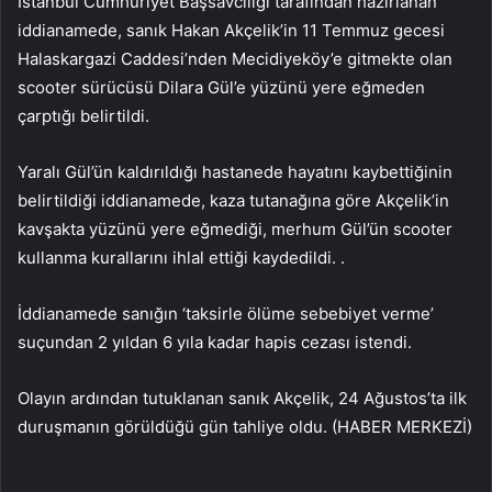
İstanbul Cumhuriyet Başsavcılığı tarafından hazırlanan
iddianamede, sanık Hakan Akçelik’in 11 Temmuz gecesi
Halaskargazi Caddesi’nden Mecidiyeköy’e gitmekte olan
scooter sürücüsü Dilara Gül’e yüzünü yere eğmeden
çarptığı belirtildi.
Yaralı Gül’ün kaldırıldığı hastanede hayatını kaybettiğinin
belirtildiği iddianamede, kaza tutanağına göre Akçelik’in
kavşakta yüzünü yere eğmediği, merhum Gül’ün scooter
kullanma kurallarını ihlal ettiği kaydedildi. .
İddianamede sanığın ‘taksirle ölüme sebebiyet verme’
suçundan 2 yıldan 6 yıla kadar hapis cezası istendi.
Olayın ardından tutuklanan sanık Akçelik, 24 Ağustos’ta ilk
duruşmanın görüldüğü gün tahliye oldu. (HABER MERKEZİ)