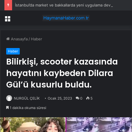
İstanbul’da market ve bakkallarda yeni uygulama devreye girdi
Menü
Anasayfa
/
Haber
Haber
Bilirkişi, scooter kazasında
hayatını kaybeden Dilara
Gül’ü kusurlu buldu.
NURGÜL ÇELİK
Ocak 25, 2023
0
5
1 dakika okuma süresi