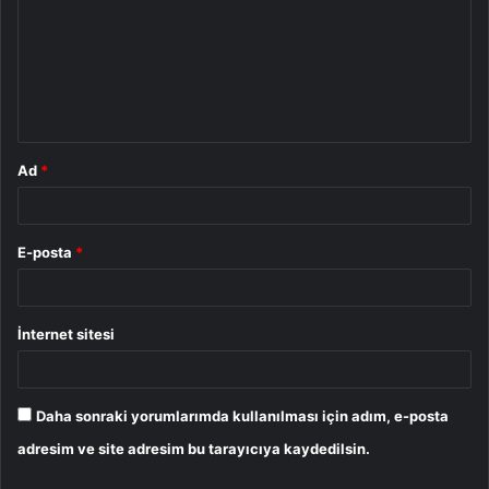
r
u
m
*
Ad
*
E-posta
*
İnternet sitesi
Daha sonraki yorumlarımda kullanılması için adım, e-posta
adresim ve site adresim bu tarayıcıya kaydedilsin.