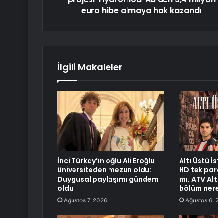
euro hibe almaya hak kazandı
İlgili Makaleler
İnci Türkay’ın oğlu Ali Eroğlu
Altı Üstü İ
üniversiteden mezun oldu:
HD tek parç
Duygusal paylaşımı gündem
mı, ATV Alt
oldu
bölüm nere
Ağustos 7, 2026
Ağustos 6, 