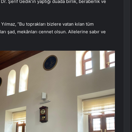
 Dr. Şerif Gedik’in yaptığı duada birlik, beraberlik ve
.
Yılmaz, “Bu toprakları bizlere vatan kılan tüm
arı şad, mekânları cennet olsun. Ailelerine sabır ve