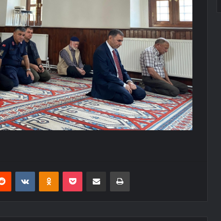
erest
Reddit
VKontakte
Odnoklassniki
Pocket
E-Posta ile paylaş
Yazdır