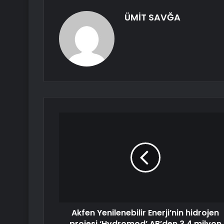
ÜMİT SAVĞA
Akfen Yenilenebilir Enerji’nin hidrojen
projesi ‘Hydromod’ AB’den 3,4 milyon