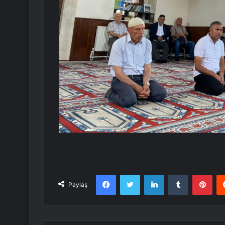
Facebook
Twitter
LinkedIn
Tumblr
Pint
Paylaş