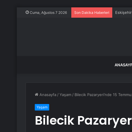
Eskişehir
Cuma, Ağustos 7 2026
Son Dakika Haberleri
ANASAY
Anasayfa
/
Yaşam
/
Bilecik Pazaryeri’nde 15 Temmuz
Yaşam
Bilecik Pazarye