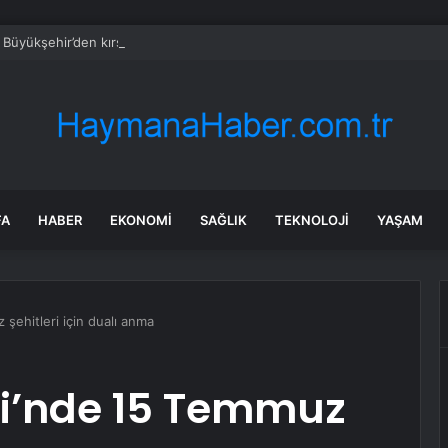
 Büyükşehir’den kırsal mahallelere yol yatırımı
FA
HABER
EKONOMI
SAĞLIK
TEKNOLOJI
YAŞAM
 şehitleri için dualı anma
ri’nde 15 Temmuz