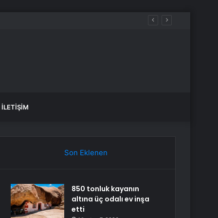
İLETIŞIM
Son Eklenen
850 tonluk kayanın
altına üç odalı ev inşa
etti