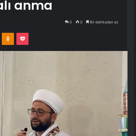
ualı anma
0
0
Bir dakikadan az
VKontakte
Odnoklassniki
Pocket