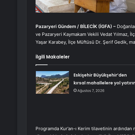
Pazaryeri Gündem / BİLECİK (İGFA) –
Doğanlar
ve Pazaryeri Kaymakam Vekili Vedat Yılmaz, İl
Yaşar Karabey, İlçe Müftüsü Dr. Şerif Gedik, mah
İlgili Makaleler
Eskişehir Büyükşehir’den
kırsal mahallelere yol yatırı
Ağustos 7, 2026
Programda Kur’an-ı Kerim tilavetinin ardından