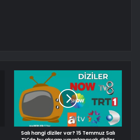
Salı hangi diziler var? 15 Temmuz Salı
TV'de bu akşam yayınlanacak diziler