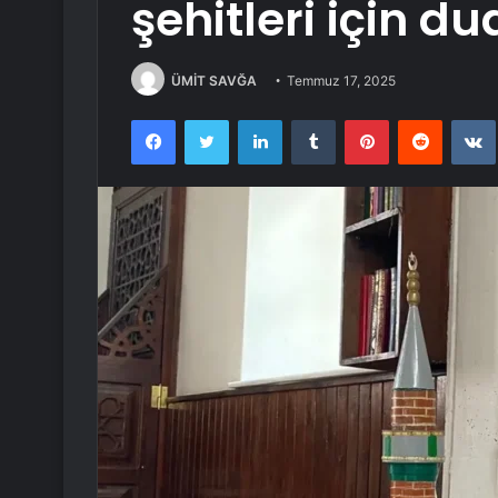
şehitleri için d
ÜMİT SAVĞA
Temmuz 17, 2025
Facebook
Twitter
LinkedIn
Tumblr
Pinterest
Reddit