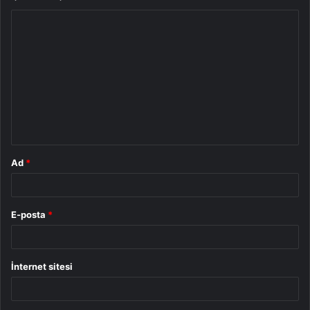
Y
o
r
u
m
*
Ad
*
E-posta
*
İnternet sitesi