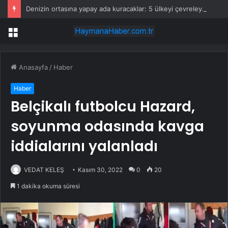
Denizin ortasına yapay ada kuracaklar: 5 ülkeyi çevreleyecek güçte
Menü
Anasayfa
/
Haber
Haber
Belçikalı futbolcu Hazard,
soyunma odasında kavga
iddialarını yalanladı
VEDAT KELEŞ
Kasım 30, 2022
0
20
1 dakika okuma süresi