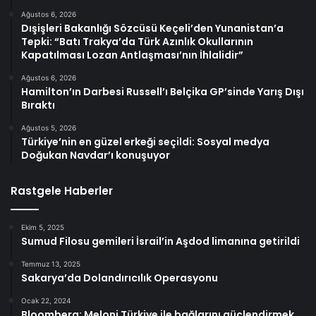
Ağustos 6, 2026
Dışişleri Bakanlığı Sözcüsü Keçeli’den Yunanistan’a
Tepki: “Batı Trakya’da Türk Azınlık Okullarının
Kapatılması Lozan Antlaşması’nın İhlalidir”
Ağustos 6, 2026
Hamilton’ın Darbesi Russell’ı Belçika GP’sinde Yarış Dışı
Bıraktı
Ağustos 5, 2026
Türkiye’nin en güzel erkeği seçildi: Sosyal medya
Doğukan Navdar’ı konuşuyor
Rastgele Haberler
Ekim 5, 2025
Sumud Filosu gemileri İsrail’in Aşdod limanına getirildi
Temmuz 13, 2025
Sakarya’da Dolandırıcılık Operasyonu
Ocak 22, 2024
Bloomberg: Meloni Türkiye ile bağlarını güçlendirmek