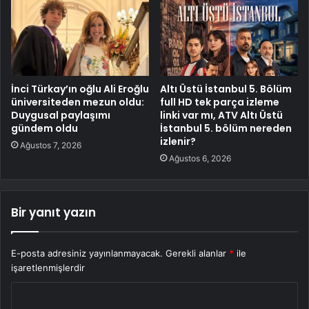
İnci Türkay’ın oğlu Ali Eroğlu
Altı Üstü İstanbul 5. Bölüm
üniversiteden mezun oldu:
full HD tek parça izleme
Duygusal paylaşımı
linki var mı, ATV Altı Üstü
gündem oldu
İstanbul 5. bölüm nereden
izlenir?
Ağustos 7, 2026
Ağustos 6, 2026
Bir yanıt yazın
E-posta adresiniz yayınlanmayacak.
Gerekli alanlar
*
ile
işaretlenmişlerdir
Y