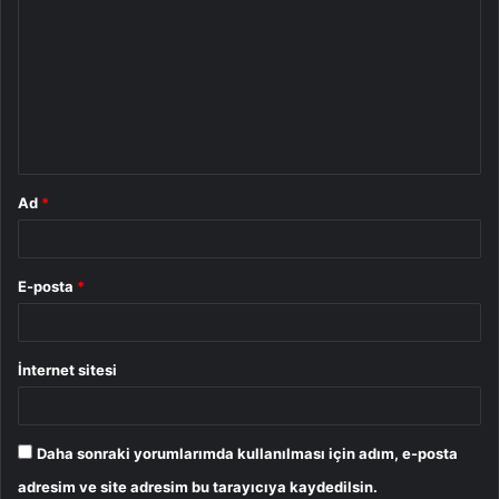
o
r
u
m
*
Ad
*
E-posta
*
İnternet sitesi
Daha sonraki yorumlarımda kullanılması için adım, e-posta
adresim ve site adresim bu tarayıcıya kaydedilsin.