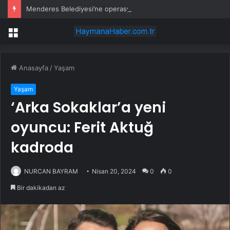
Menderes Belediyesi’ne operasyon: Başkan yardımcısı ortak operasyonla yakalandı
Menü
Anasayfa
/
Yaşam
Yaşam
‘Arka Sokaklar’a yeni
oyuncu: Ferit Aktuğ
kadroda
NURCAN BAYRAM
Nisan 20, 2024
0
0
Bir dakikadan az