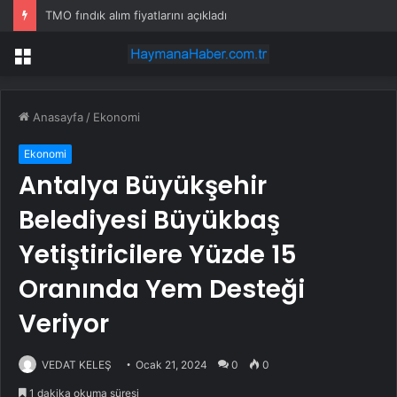
TMO fındık alım fiyatlarını açıkladı
Menü
Anasayfa
/
Ekonomi
Ekonomi
Antalya Büyükşehir
Belediyesi Büyükbaş
Yetiştiricilere Yüzde 15
Oranında Yem Desteği
Veriyor
VEDAT KELEŞ
Ocak 21, 2024
0
0
1 dakika okuma süresi