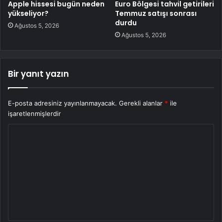
Apple hissesi bugün neden
Euro Bölgesi tahvil getirileri
yükseliyor?
Temmuz satışı sonrası
durdu
Ağustos 5, 2026
Ağustos 5, 2026
Bir yanıt yazın
E-posta adresiniz yayınlanmayacak.
Gerekli alanlar
*
ile
işaretlenmişlerdir
Y
o
r
u
m
*