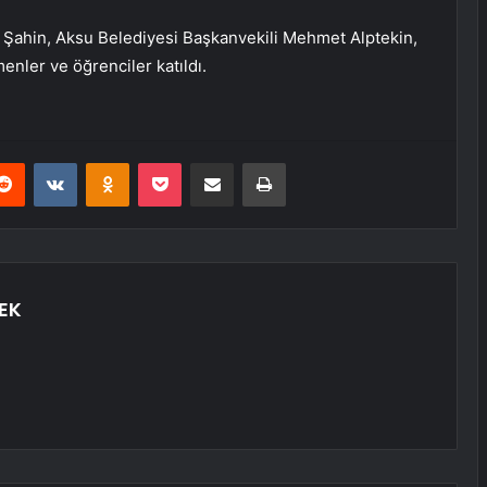
Şahin, Aksu Belediyesi Başkanvekili Mehmet Alptekin,
menler ve öğrenciler katıldı.
erest
Reddit
VKontakte
Odnoklassniki
Pocket
E-Posta ile paylaş
Yazdır
EK