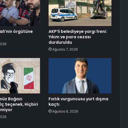
ali’nin örgütüne
AKP’li belediyeye yargı freni:
Yıkım ve para cezası
durduruldu
2026
Ağustos 7, 2026
rmüz Boğazı
Fıstık vurguncusu yurt dışına
 Üç Seçenek, Hiçbiri
kaçtı
rmiyor
Ağustos 6, 2026
2026