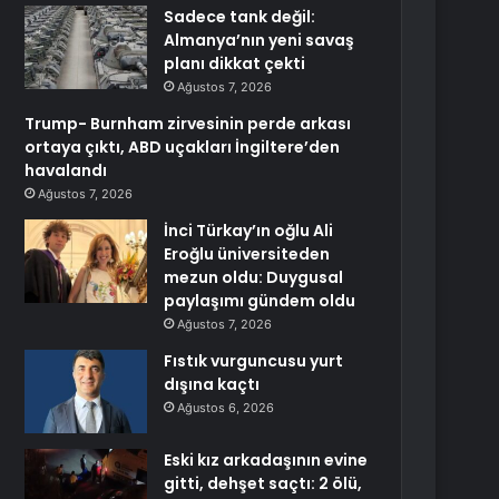
Sadece tank değil:
Almanya’nın yeni savaş
planı dikkat çekti
Ağustos 7, 2026
Trump- Burnham zirvesinin perde arkası
ortaya çıktı, ABD uçakları İngiltere’den
havalandı
Ağustos 7, 2026
İnci Türkay’ın oğlu Ali
Eroğlu üniversiteden
mezun oldu: Duygusal
paylaşımı gündem oldu
Ağustos 7, 2026
Fıstık vurguncusu yurt
dışına kaçtı
Ağustos 6, 2026
Eski kız arkadaşının evine
gitti, dehşet saçtı: 2 ölü,