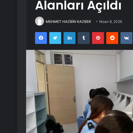
Alanları Açıldı
MEHMET HAZBİN KAZBEK
Nisan 8, 2026
Facebook
Twitter
LinkedIn
Tumblr
Pinterest
Reddit