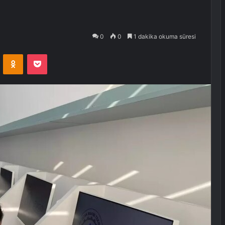
0
0
1 dakika okuma süresi
VKontakte
Odnoklassniki
Pocket