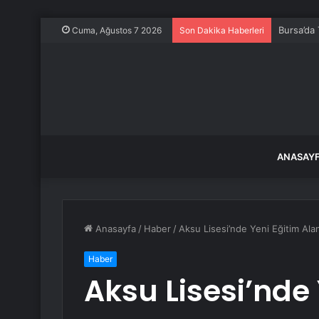
850 tonlu
Cuma, Ağustos 7 2026
Son Dakika Haberleri
ANASAY
Anasayfa
/
Haber
/
Aksu Lisesi’nde Yeni Eğitim Alanl
Haber
Aksu Lisesi’nde