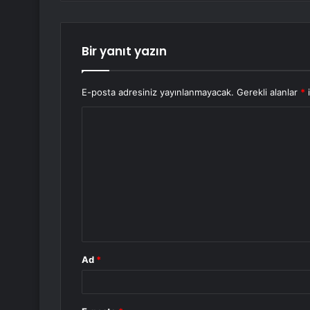
Bir yanıt yazın
E-posta adresiniz yayınlanmayacak.
Gerekli alanlar
*
i
Y
o
r
u
m
*
Ad
*