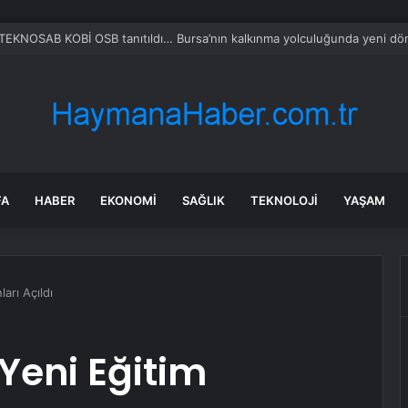
k kayanın altına üç odalı ev inşa etti
FA
HABER
EKONOMI
SAĞLIK
TEKNOLOJI
YAŞAM
arı Açıldı
 Yeni Eğitim