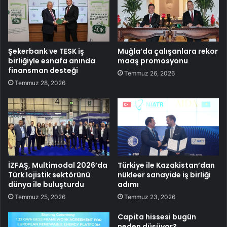
Şekerbank ve TESK iş
Muğla’da çalışanlara rekor
birliğiyle esnafa anında
maaş promosyonu
finansman desteği
Temmuz 26, 2026
Temmuz 28, 2026
İZFAŞ, Multimodal 2026’da
Türkiye ile Kazakistan’dan
Türk lojistik sektörünü
nükleer sanayide iş birliği
dünya ile buluşturdu
adımı
Temmuz 25, 2026
Temmuz 23, 2026
Capita hissesi bugün
neden düşüyor?