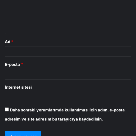
u
m
*
Ad
*
E-posta
*
İnternet sitesi
Daha sonraki yorumlarımda kullanılması için adım, e-posta
adresim ve site adresim bu tarayıcıya kaydedilsin.