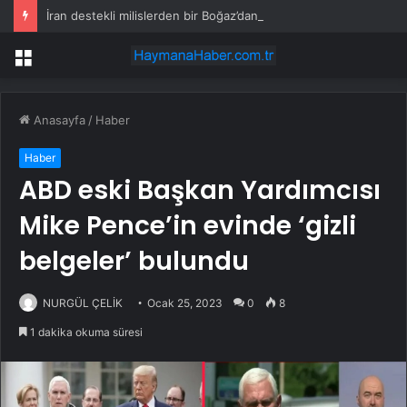
İran destekli milislerden bir Boğaz’dan daha haraç kesme planı
Menü
Anasayfa
/
Haber
Haber
ABD eski Başkan Yardımcısı
Mike Pence’in evinde ‘gizli
belgeler’ bulundu
NURGÜL ÇELİK
Ocak 25, 2023
0
8
1 dakika okuma süresi