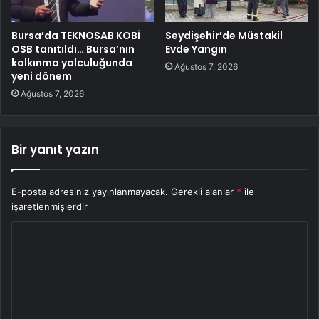
Bursa’da TEKNOSAB KOBİ
Seydişehir’de Müstakil
OSB tanıtıldı… Bursa’nın
Evde Yangın
kalkınma yolculuğunda
Ağustos 7, 2026
yeni dönem
Ağustos 7, 2026
Bir yanıt yazın
E-posta adresiniz yayınlanmayacak.
Gerekli alanlar
*
ile
işaretlenmişlerdir
Y
o
r
u
m